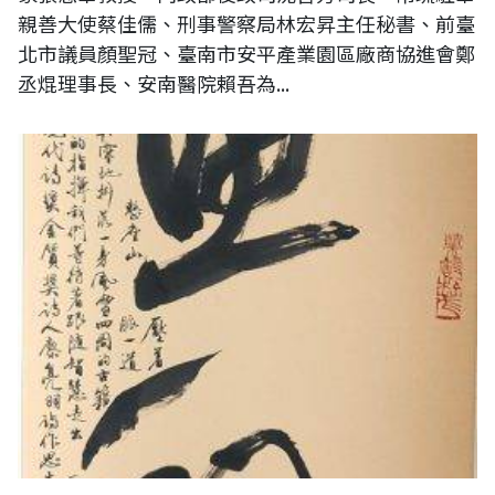
親善大使蔡佳儒、刑事警察局林宏昇主任秘書、前臺
北市議員顏聖冠、臺南市安平產業園區廠商協進會鄭
丞焜理事長、安南醫院賴吾為...