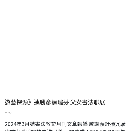
遊藝探源》連勝彥連瑞芬 父女書法聯展
二 27
2024年3月號書法教育月刊文章報導 感謝預計撥冗蒞