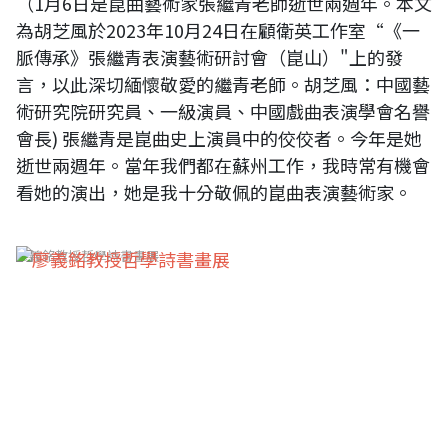
（1月6日是崑曲藝術家張繼青老師逝世兩週年。本文
為胡芝風於2023年10月24日在顧衛英工作室“《一
脈傳承》張繼青表演藝術研討會（崑山）"上的發
言，以此深切緬懷敬愛的繼青老師。胡芝風：中國藝
術研究院研究員、一級演員、中國戲曲表演學會名譽
會長) 張繼青是崑曲史上演員中的佼佼者。今年是她
逝世兩週年。當年我們都在蘇州工作，我時常有機會
看她的演出，她是我十分敬佩的崑曲表演藝術家。
廖義銘教授哲學詩書畫展