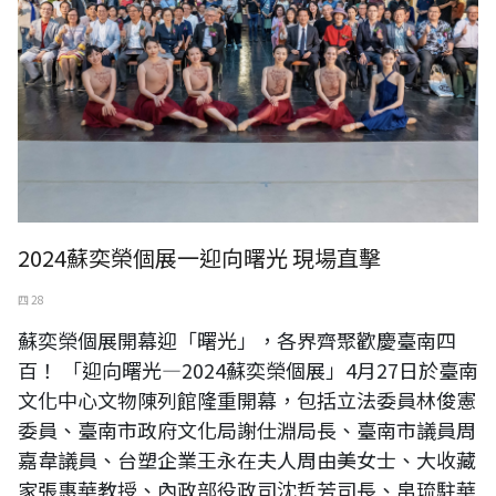
2024蘇奕榮個展一迎向曙光 現場直擊
四 28
蘇奕榮個展開幕迎「曙光」，各界齊聚歡慶臺南四
百！ 「迎向曙光—2024蘇奕榮個展」4月27日於臺南
文化中心文物陳列館隆重開幕，包括立法委員林俊憲
委員、臺南市政府文化局謝仕淵局長、臺南市議員周
嘉韋議員、台塑企業王永在夫人周由美女士、大收藏
家張惠華教授、內政部役政司沈哲芳司長、帛琉駐華