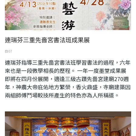
連瑞芬三重先嗇宮書法班成果展
四 07
連瑞芬指導三重先嗇宮書法班學習書法的過程，六年
來也是一段斆學相長的歷程。 一年一度墨堂成果展
即將在四月份展開，適逢三級古蹟先嗇宮建廟270週
年，神農大帝庇佑地方繁榮，香火鼎盛，寺廟建築因
兩組師傅鬥場較技所產生的特色亦為人所稱道。
2024年王瓊儒居士佛事