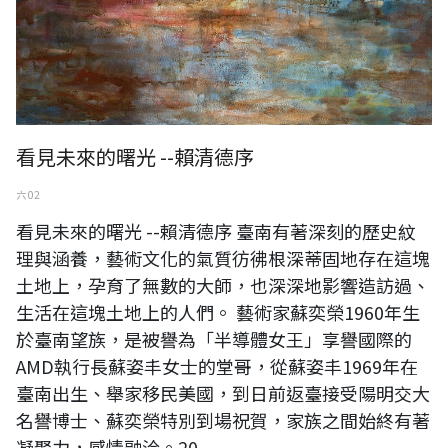
看見未來的曙光 --賴清德序
六 02
看見未來的曙光 --賴清德序 臺南有著深刻的歷史紋
理與涵養，藝術文化的氣質彷彿根深蒂固地存在這塊
土地上，孕育了無數的大師，也深深地影響造訪過、
生活在這塊土地上的人們。 藝術家蘇奕榮1960年生
於臺南望族，是被譽為「半導體女王」享譽國際的
AMD執行長蘇姿丰女士的堂哥，從蘇姿丰1969年在
臺南出生、舉家移民美國，到日前返臺接受陽明交大
名譽博士、蘇奕榮特別到場祝賀，家族之間始終有著
凝聚力，感情融洽。20...