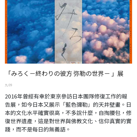
「みろく－終わりの彼方 弥勒の世界－ 」展
九 09
2016年曾經有幸於東京參訪日本團隊修復工作的報
告展，如今日本又展示「藍色彌勒」的天井壁畫。日
本的文化水平確實很高，不多說什麼，自掏腰包，修
復世界遺產，這是對世界與佛教文化、信仰真實的實
踐，而不是每日的無義語。