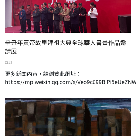
辛丑年黃帝故里拜祖大典全球華人書畫作品邀
請展
四 13
更多新聞內容，請瀏覽此網址：
https://mp.weixin.qq.com/s/Veo9c699BiPi5eUeZN
台灣南部美術協會常務理事-陳文龍2020水彩作品