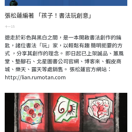
張松蓮編著 「孩子！書法玩創意」
十一 15
遊走於彩色與黑白之間，是一本開啟書法創作的鑰
匙，諸位書法「玩」家，以輕鬆有趣 簡明扼要的方
式 ，分享其創作的理念。 即日起已上架誠品、蕙風
堂、墊腳石、北星圖書公司官網、博客來、蝦皮商
城、樂天、露天等處銷售。 張松蓮官方網站：
http://lian.rumotan.com
墨、汎流行時代－2021國際水墨交流展