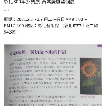
彰化300年系列展-黃媽慶雕塑個展
一 11
展期：2021.2.3～3.7 週二～週日 AM9：00～
PM17：00 地點：彰化藝術館 （彰化市中山路二段
542號）
守愚藏拙-黃媽慶木雕創作展