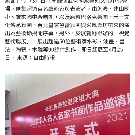
家節」今（3）日在高雄衛武營國家藝術文化中心登
場，匯集超過百名藝術家與表演者，由荖濃、建山國
小、寶來國中合唱團，以及原聲巴洛克樂團、禾一文
化傳承舞團、台北皇家芭蕾舞團與采風樂坊帶來的演
出為藝術節揭開序幕，另外，於展覽廳舉辦的「視覺
藝術聯展」，展出超過50位藝術家水彩、油畫、書
法、陶瓷、木雕等90餘件創作，即日起展至4月25
日。 來源：自由時報
辛丑年黃帝故里拜祖大典全球華人書畫作品邀請展