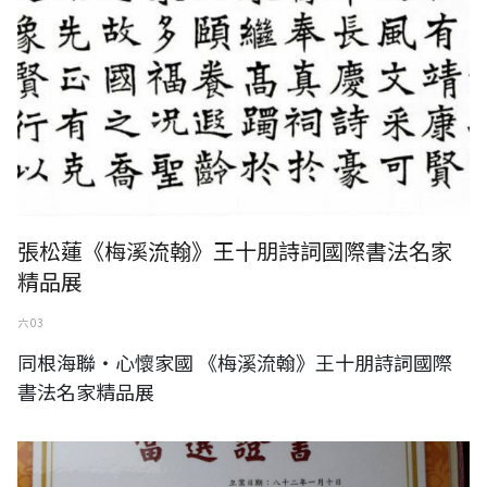
張松蓮《梅溪流翰》王十朋詩詞國際書法名家
精品展
六 03
同根海聯‧心懷家國 《梅溪流翰》王十朋詩詞國際
書法名家精品展