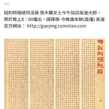
五 05
紐約時報總特派員 張木蘭女士今午採訪高瀅大師，
將於晚上8：00播出，請搜尋-今晚誰來聊(直播) 高瀅
官方網站： http://gaoying.rumotan.com
話說佛陀—崇友雅集書法聯展 七位書法家佛畫創作 備受矚目