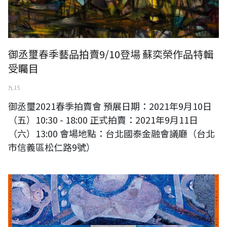
御丞璽春季藝品拍賣9/10登場 蘇奕榮作品特輯
受矚目
九 15
御丞璽2021春季拍賣會 預展日期：2021年9月10日
（五）10:30 - 18:00 正式拍賣：2021年9月11日
（六）13:00 會場地點：台北國泰金融會議廳（台北
市信義區松仁路9號）
​弥勒の道再生プロジェクト展