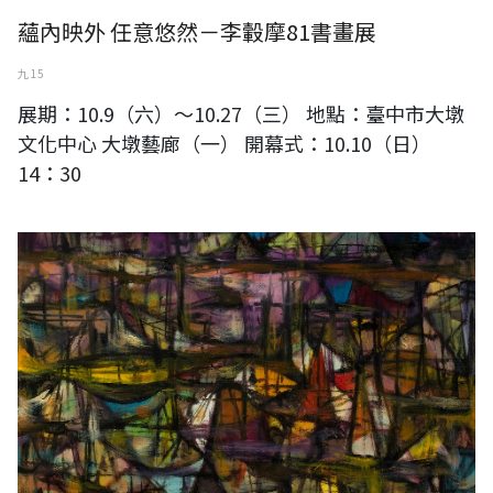
蘊內映外 任意悠然－李轂摩81書畫展
九 15
展期：10.9（六）～10.27（三） 地點：臺中市大墩
文化中心 大墩藝廊（一） 開幕式：10.10（日）
14：30
蘇奕榮---千帆過境 52.5x45 cm