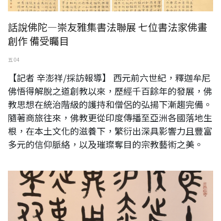
話說佛陀—崇友雅集書法聯展 七位書法家佛畫
創作 備受矚目
五 04
【記者 辛澎祥/採訪報導】 西元前六世紀，釋迦牟尼
佛悟得解脫之道創教以來，歷經千百餘年的發展，佛
教思想在統治階級的護持和僧侶的弘揚下漸趨完備。
隨著商旅往來，佛教更從印度傳播至亞洲各國落地生
根，在本土文化的滋養下，繁衍出深具影響力且豐富
多元的信仰脈絡，以及璀璨奪目的宗教藝術之美。
C022 陳維德---麥方鼎銘文 篆書斗方 68x70cm 2016