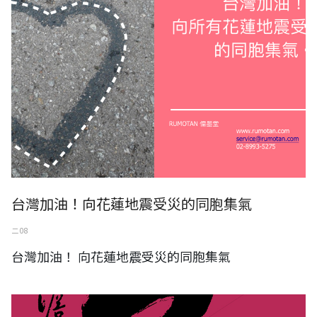
台灣加油！向花蓮地震受災的同胞集氣
二 08
台灣加油！ 向花蓮地震受災的同胞集氣
澹廬書會90週年明宗書法藝術館邀請展