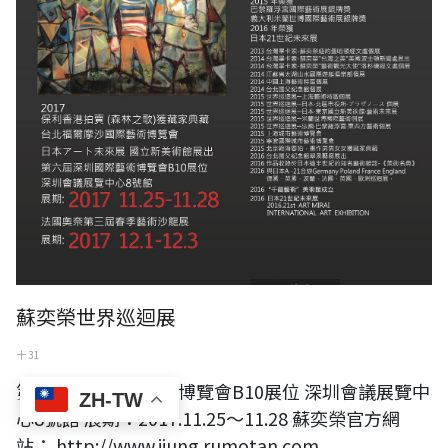
蘇奕榮世界巡迴展
十 31
第六屆深圳國際藝術博覽會B10展位 深圳會議展覽中
ZH-TW
心8號館 展期：2017.11.25～11.28 蘇奕榮官方網
站： http://www.ijung.rumotan.com