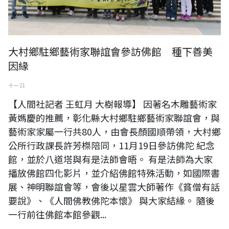
大村鄉駐鄉藝術家聯誼會參訪佛館 種下善美
因緣
十一 21
【人間社記者 王虹月 大樹報導】 因著名木雕藝術家
黃媽慶的推薦，彰化縣大村鄉駐鄉藝術家聯誼會，與
藝術家家屬一行共80人，由會長顏國順帶領，大村鄉
公所行政課長許芳榤陪同，11月19日參訪佛陀 紀念
館，並於八道塔與有是法師會晤。 有是法師為大家
播放佛館四化影片，並介紹佛館特殊活動，如國際書
展、神明聯誼會等，會後以星雲大師著作《貧僧有話
要說》、《人間佛教佛陀本懷》 與大家結緣。 隨後
一行前往佛館本館參觀...