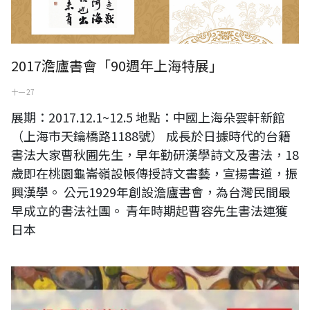
2017澹廬書會「90週年上海特展」
十一 27
展期：2017.12.1~12.5 地點：中國上海朵雲軒新館
（上海市天鑰橋路1188號） 成長於日據時代的台籍
書法大家曹秋圃先生，早年勤研漢學詩文及書法，18
歲即在桃園龜崙嶺設帳傳授詩文書藝，宣揚書道，振
興漢學。 公元1929年創設澹廬書會，為台灣民間最
早成立的書法社團。 青年時期起曹容先生書法連獲
日本
天趣展訊 | 11月25日，我們在深圳藝博會等你！