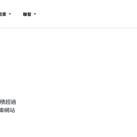
術家
聯繫
累積超過
庫網站