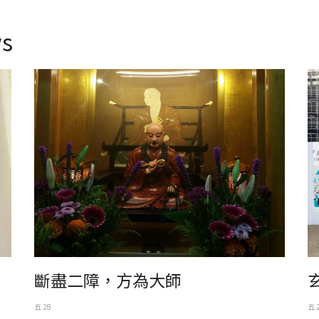
s
位在台北市西門町的台北天后宮之日本東密 空海法師像，塑
日
像後面的日本畫之精緻、妙細實在為精品。
斷盡二障，方為大師
五 28
五 