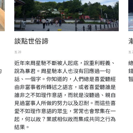
談點世俗諦
五 28
五 
近年來周星馳不斷被人起底，說重利輕義、
約
說為暴君。周星馳本人也沒有回應過一句
話、一個字。你知道的，人們總是喜愛聽經
由非當事者所轉述之語言，或者喜愛聽誰是
誰非之不如理作意語，而就是沒聽過、親自
見過當事人所做的努力以及忍耐。而這些喜
愛不如理作意語的眾生，常常也會聚集在一
起，何以故？業感相似故而集成共同之行為
結果。