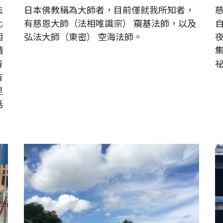
法
日本佛教稱為大師者，目前僅就我所知者，
化
有慈恩大師（法相唯識宗） 窺基法師，以及
相
弘法大師（東密） 空海法師。
猜
青
有
里
話
日本。愛知縣。犬山城（古稱：白帝城）外
日