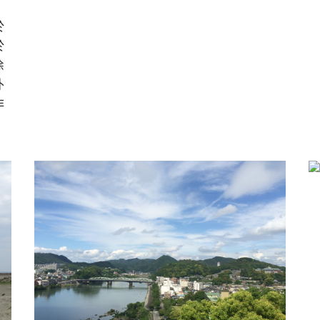
、
於
於
除
外
非
日本。愛知縣。犬山市
工