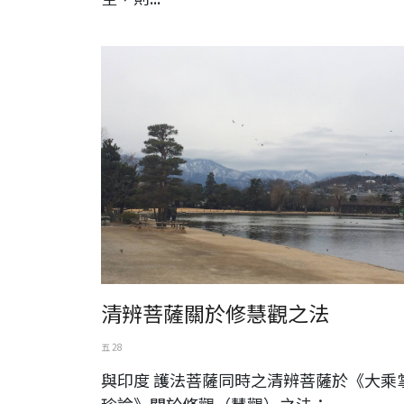
日本。長野。松本市
清辨菩薩關於修慧觀之法
五 28
與印度 護法菩薩同時之清辨菩薩於《大乘
珍論》關於修觀（慧觀）之法：