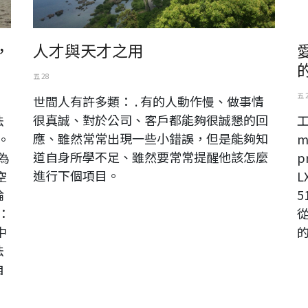
，
人才與天才之用
五 28
五 
世間人有許多類： . 有的人動作慢、做事情
很真誠、對於公司、客戶都能夠很誠懇的回
法
應、雖然常常出現一些小錯誤，但是能夠知
。
m
道自身所學不足、雖然要常常提醒他該怎麼
為
p
進行下個項目。
空
L
論
5
：
中
法
自