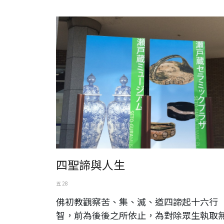
日本。尾張瀨戶。瀨戶藏
四聖諦與人生
五 28
佛初教觀察苦、集、滅、道四諦起十六行
智，前為後後之所依止，為對除眾生執取