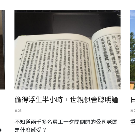
佛教大系。俱舍論
日
偷得浮生半小時，世親俱舍聰明論
五 28
五 
不知道兩千多名員工一夕間倒閉的公司老闆
無
是什麼感受？