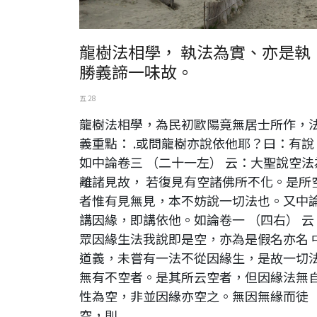
龍樹法相學， 執法為實、亦是執
勝義諦一味故。
五 28
龍樹法相學，為民初歐陽竟無居士所作，
義重點： .或問龍樹亦說依他耶？曰：有說
如中論卷三 （二十一左） 云：大聖說空法
離諸見故， 若復見有空諸佛所不化。是所
者惟有見無見，本不妨說一切法也。又中
講因緣，即講依他。如論卷一 （四右） 云
眾因緣生法我說即是空，亦為是假名亦名 
道義，未嘗有一法不從因緣生，是故一切
無有不空者。是其所云空者，但因緣法無
性為空，非並因緣亦空之。無因無緣而徒
空，則...