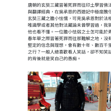
唐朝的玄奘三藏冒著死罪而往印土學習佛
與翻譯經典，在吳承恩的西遊記中極度醜
玄奘三藏之膽小怯懦，可見吳承恩對於法
唯識學或者其他對法藏論未曾學習過，我
他也看不懂。一位膽小怯弱之士怎可能於
春年華之際冒著死罪而往那難解之地，沒
堅定的信念與理想，會有數十年、數百千
之行？一般人總喜歡看人笑話，卻不知笑
的背後就是笑自己的愚痴。
日本。東京。羽田空港