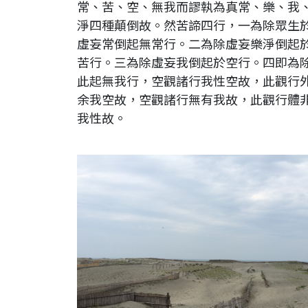
常、苦、空、無我而謬執為真常、樂、我
淨四種顛倒故。然苦諦四行，一為除眾生
虛妄常倒起無常行。二為除虛妄樂淨倒起
苦行。三為除虛妄我倒起於空行。四即為
此起無我行，空觀諸行我性空故，此觀行
余我空故，空觀諸行無有我故，此觀行體
我性故。
日本。靜岡縣。濱松市。遠州灘海濱公園 中田島砂丘