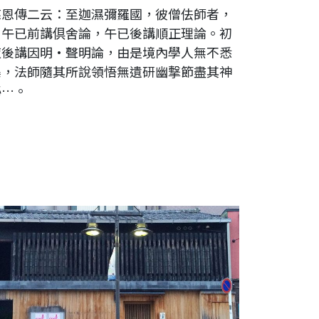
慈恩傳二云：至迦濕彌羅國，彼僧佉師者，
自午已前講倶舍論，午已後講順正理論。初
夜後講因明•聲明論，由是境內學人無不悉
集，法師隨其所說領悟無遺研幽撃節盡其神
祕…。
本。愛知縣。名古屋