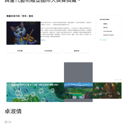
卓淑倩
四 24