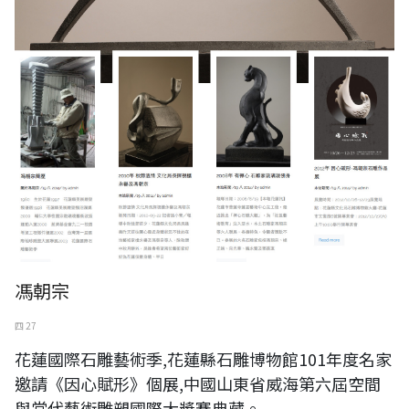
馮朝宗
四 27
花蓮國際石雕藝術季,花蓮縣石雕博物館101年度名家
邀請《因心賦形》個展,中國山東省威海第六屆空間
與當代藝術雕塑國際大獎賽典藏。