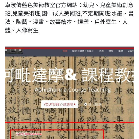
卓淑倩藍色美術教室官方網站：幼兒、兒童美術創意
班,兒童美術班,國中成人美術班,不定期開班:水墨‧書
法‧陶藝‧漫畫‧故事繪本‧捏塑‧戶外寫生‧人
體、人像寫生
阿毗達摩學者 王國惠（仰蔭）教授官方網站