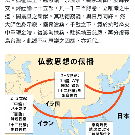
安。譯經論七十五部，凡一千三百餘卷，立唯識之中
道，開震旦之新猷。其功德巍巍，與日月同輝。 然
大師色身示寂，靈骨滄桑。千載之下，竟於抗戰烽火
中重現金陵，復渡海扶桑，駐錫埼玉慈恩，再分燈寶
島台灣。此誠不可思議之因緣，亦近代...