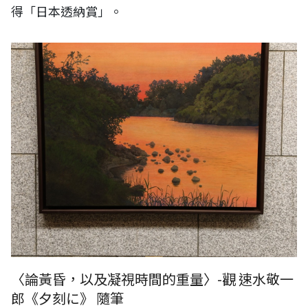
得「日本透納賞」。
〈論黃昏，以及凝視時間的重量〉-觀 速水敬一
郎《夕刻に》 隨筆