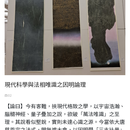
現代科學與法相唯識之因明論理
四 02
【論曰】今有客難，挾現代格致之學，以宇宙浩瀚、
腦髓神經、量子疊加之說，欲破「萬法唯識」之至
理。其說看似堅銳，實則未達心識之源。今當依大唐
慈恩宗之法式，開無遮大會，以因明學「三支比量」