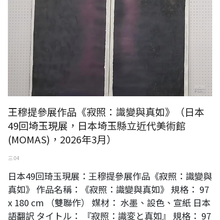
王穆提參展作品《寂照：識變與真如》（日本
49回埼玉現展，日本埼玉縣立近代美術館
(MOMAS)，2026年3月）
三 04
日本49回琦玉現展：王穆提參展作品《寂照：識變與
真如》 作品名稱：《寂照：識變與真如》 規格： 97
x 180 cm （雙聯作） 媒材： 水墨、設色、宣紙 日本
語翻訳 タイトル： 『寂照：識変と真如』 規格： 97