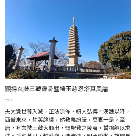
顯揚玄奘三藏靈骨暨埼玉慈恩塔真風論
二 02
夫大覺世尊入滅，正法流佈，賴人弘傳。漢魏以降，
西僧東來，梵筴絡繹，然教義紛紜，莫衷一是。至
唐，有玄奘三藏大師出，慨聖教之陵夷，誓捐軀以求
法。孤征萬里，越蔥嶺，涉流沙，親承瑜伽，旋歸長