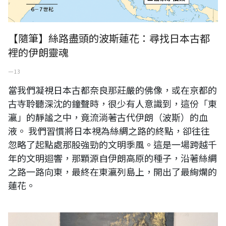
【隨筆】絲路盡頭的波斯蓮花：尋找日本古都
裡的伊朗靈魂
一 13
當我們凝視日本古都奈良那莊嚴的佛像，或在京都的
古寺聆聽深沈的鐘聲時，很少有人意識到，這份「東
瀛」的靜謐之中，竟流淌著古代伊朗（波斯）的血
液。 我們習慣將日本視為絲綢之路的終點，卻往往
忽略了起點處那股強勁的文明季風。這是一場跨越千
年的文明迴響，那顆源自伊朗高原的種子，沿著絲綢
之路一路向東，最終在東瀛列島上，開出了最絢爛的
蓮花。
王穆提 空 97x180cm 墨、壓克力、宣紙 2025年