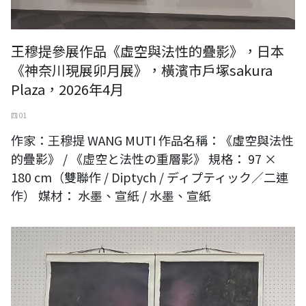
王穆提參展作品《虛空與法性的疊影》，日本
《神奈川現展卯月展》，橫濱市戶塚sakura
Plaza，2026年4月
四 01
作家：王穆提 WANG MUTI 作品名稱：《虛空與法性
的疊影》 / 《虚空と法性の重層影》 規格： 97 ×
180 cm（雙聯作 / Diptych / ディプティック／二連
作） 媒材： 水墨、宣紙 / 水墨、宣紙