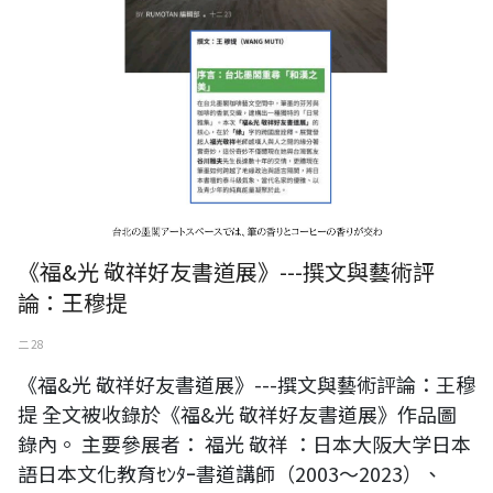
《福&光 敬祥好友書道展》---撰文與藝術評
論：王穆提
二 28
《福&光 敬祥好友書道展》---撰文與藝術評論：王穆
提 全文被收錄於《福&光 敬祥好友書道展》作品圖
錄內。 主要參展者： 福光 敬祥 ：日本大阪大学日本
語日本文化教育ｾﾝﾀｰ書道講師（2003～2023）、