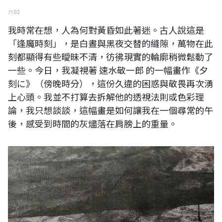
六 02
我時常在想，人為何對黃昏如此著迷。古人說這是
「逢魔時刻」，是白晝與黑夜交替的縫隙，萬物在此
刻都顯得有些曖昧不清，彷彿現實的輪廓稍微鬆動了
一些。今日，我凝視著 速水敬一郎 的一幅畫作《夕
刻に》（傍晚時分），這份久違的困惑與敬畏再次湧
上心頭。我並不打算去拆解他的透視法則或色彩理
論，我只想談談，這幅畫是如何讓我在一個尋常的午
後，感受到時間的灰燼落在肩膀上的重量。