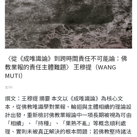
〈從《成唯識論》到跨時間責任不可能論：佛
教業報的責任主體難題〉 王穆提（WANG
MUTI）
五 06
撰文：王穆提 摘要 本文以《成唯識論》為核心文
本，從佛教唯識學對業報、輪迴與主體相續的理論設
計出發，重新檢討佛教業報論中一項長期被視為可由
「相續」、「持種」、「果熟不亂」等概念順利處
理、實則未被真正解決的根本問題：若佛教堅持諸法