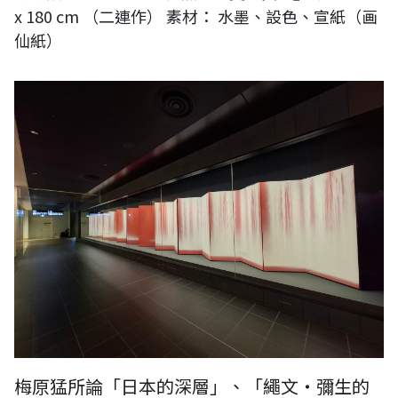
x 180 cm （二連作） 素材： 水墨、設色、宣紙（画
仙紙）
梅原猛所論「日本的深層」、「繩文・彌生的