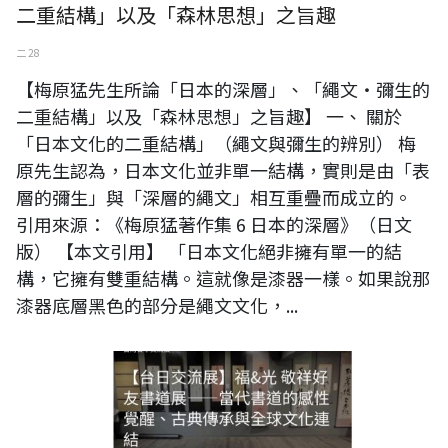
二重結構」以及「森林思想」之旨趣
二 28
【梅原猛先生所論「日本的深層」、「繩文・彌生的
二重結構」以及「森林思想」之旨趣】 一、 關於
「日本文化的二重結構」（繩文與彌生的辨別） 梅
原先生認為，日本文化並非單一結構，實則是由「表
層的彌生」與「深層的繩文」相互重疊而成立的。
引用來源：《梅原猛著作集 6 日本的深層》（日文
版） 【本文引用】 「日本文化絕非擁有單一的結
構，它擁有雙重結構。這就像是漆器一樣。如果說那
漆器底層黑色的部分是繩文文化，...