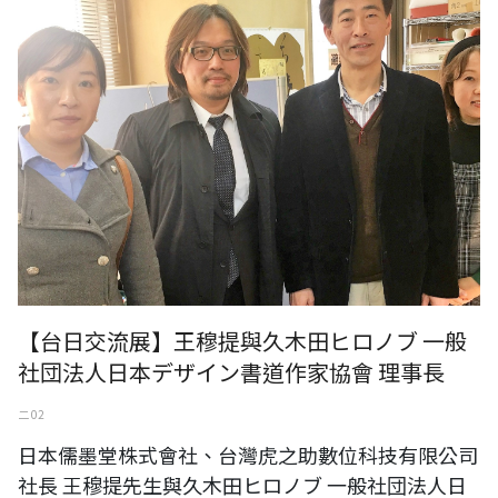
【台日交流展】王穆提與久木田ヒロノブ 一般
社団法人日本デザイン書道作家協會 理事長
二 02
日本儒墨堂株式會社、台灣虎之助數位科技有限公司
社長 王穆提先生與久木田ヒロノブ 一般社団法人日