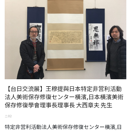
【台日交流展】王穆提與日本特定非営利活動
法人美術保存修復センター橫濱,日本橫濱美術
保存修復學會理事長理事長 大西章夫 先生
二 02
特定非営利活動法人美術保存修復センター橫濱,日