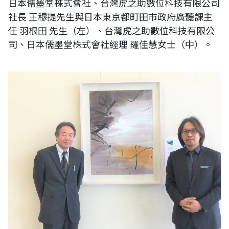
日本儒墨堂株式會社、台灣虎之助數位科技有限公司
社長 王穆提先生與日本東京都町田市政府廣聽課主
任 羽根田 先生（左）、台灣虎之助數位科技有限公
司、日本儒墨堂株式會社經理 羅佳慧女士（中）。
一般財團法人町田市文化・國際交流財團事務局 次長 石井 章夫（Ishii
Akio）