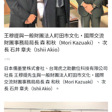
王穆提與一般財團法人町田市文化・國際交流
財團事務局局長 森 和秋（Mori Kazuaki）、 次
長 石井 章夫（Ishii Akio）
二 02
日本儒墨堂株式會社、台灣虎之助數位科技有限公司
社長 王穆提先生與一般財團法人町田市文化・國際
交流財團事務局局長 森 和秋（Mori Kazuaki）、 次
長 石井 章夫（Ishii Akio）。
日本特定非営利活動法人美術保存修復センター橫濱,日本橫濱美術保存
修復學會理事長理事長 大西章夫 先生