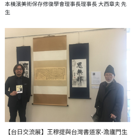
本橫濱美術保存修復學會理事長理事長 大西章夫 先
生
台灣書道家-澹廬門生展與日本東京參訪者合影
【台日交流展】王穆提與台灣書道家-澹廬門生