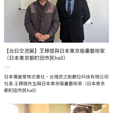
【台日交流展】王穆提與日本東京版畫藝術家
（日本東京都町田市民hall）
二 02
日本儒墨堂株式會社、台灣虎之助數位科技有限公司
社長 王穆提先生與日本東京版畫藝術家（日本東京
都町田市民hall）
與 久木田ヒロノブ 一般社団法人日本デザイン書道作家協會 理事長