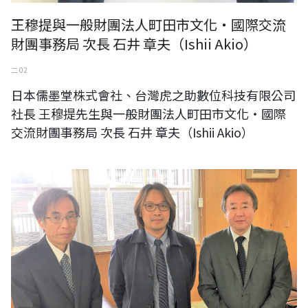
王穆提與一般財團法人町田市文化・國際交流
財團事務局 次長 石井 章夫（Ishii Akio）
二 02
日本儒墨堂株式會社、台灣虎之助數位科技有限公司
社長 王穆提先生與一般財團法人町田市文化・國際
交流財團事務局 次長 石井 章夫（Ishii Akio）
一般財團法人町田市文化・國際交流財團事務局局長 森 和秋（Mori
Kazuaki）、 次長 石井 章夫（Ishii Akio）