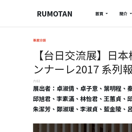
RUMOTAN
首頁
簡介
專案分類
【台日交流展】日本橫
ンナーレ2017 系
六 02
展出者：卓淑倩、卓子意、葉明程、秦
邱旭君、李素滿、林怡君、王蕙貞、
朱潔芳、鄭淑瑗、李淑貞、藍金陵、