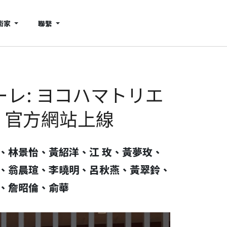
術家
聯繫
レ: ヨコハマトリエ
展 官方網站上線
、林景怡、黃紹洋、江 玫、黃夢玫、
、翁晨瑄、李曉明、呂秋燕、黃翠鈴、
、詹昭倫、俞華