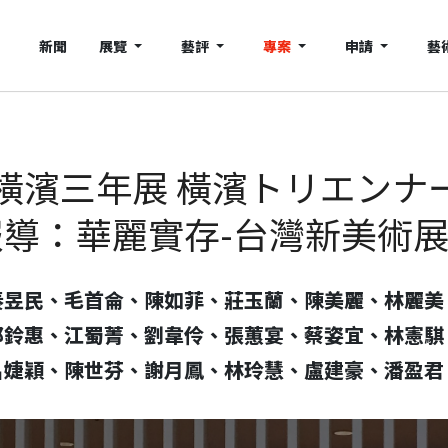
新聞
展覽
藝評
專案
申請
藝
濱三年展 橫濱トリエンナー
列報導：華麗實存-台灣新美術
昱民、毛首侖、陳如菲、莊玉蘭、陳美麗、林麗美
邱鈴惠、江蜀菁、劉韋伶、張蕙宴、蔡姿宜、林憲騏
呂婕穎、陳世芬、謝月鳳、林玲慧、盧建豪、潘盈君