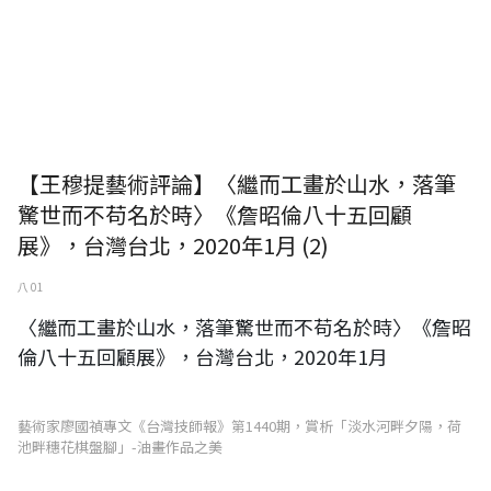
【王穆提藝術評論】〈繼而工畫於山水，落筆
驚世而不苟名於時〉《詹昭倫八十五回顧
展》，台灣台北，2020年1月 (2)
八 01
〈繼而工畫於山水，落筆驚世而不苟名於時〉《詹昭
倫八十五回顧展》，台灣台北，2020年1月
藝術家廖國禎專文《台灣技師報》第1440期，賞析「淡水河畔夕陽，荷
池畔穗花棋盤腳」-油畫作品之美