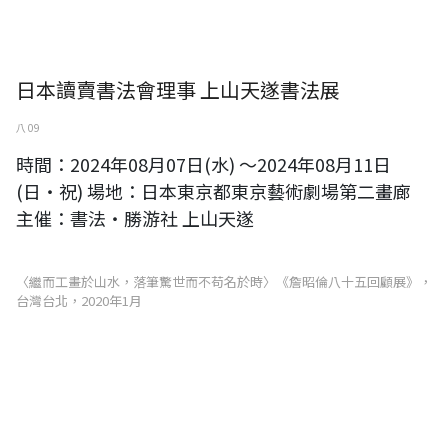
日本讀賣書法會理事 上山天遂書法展
八 09
時間：2024年08月07日(水) ～2024年08月11日
(日・祝) 場地：日本東京都東京藝術劇場第二畫廊
主催：書法・勝游社 上山天遂
〈繼而工畫於山水，落筆驚世而不苟名於時〉《詹昭倫八十五回顧展》，
台灣台北，2020年1月