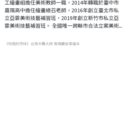
工繪畫組擔任美術教師一職，2014年轉職於臺中市
嘉陽高中擔任繪畫總召老師，2016年創立臺北市私
立亞霏美術技藝補習班，2019年創立新竹市私立亞
霏美術技藝補習班。 全國唯一跨縣市合法立案美術...
《柴箍的芳味》台灣木雕大師 黃媽慶故事繪本