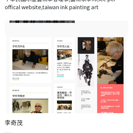
offical website,taiwan ink painting art
李奇茂