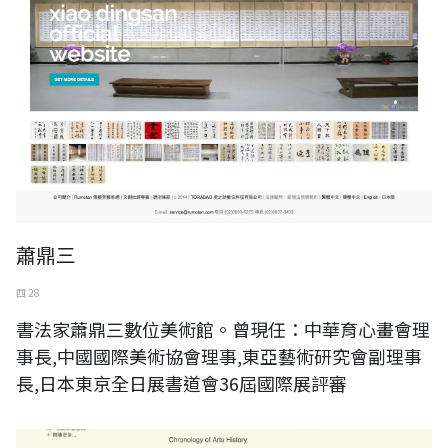
蕭鼎三
四 28
書法家蕭鼎三數位美術館。曾現任：中華育心畫會理
事長,中國國際美術協會理事,東亞藝術研究會副理事
長,日本東京全日展書道會36屆國際展評審