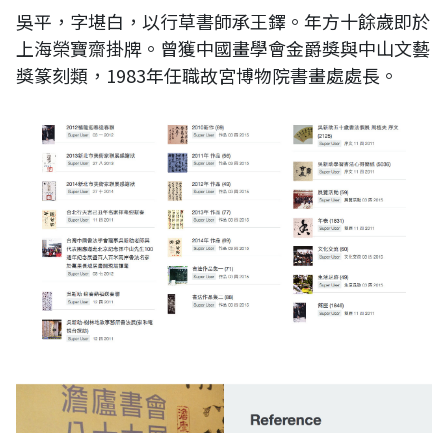
吳平，字堪白，以行草書師承王鐸。年方十餘歲即於
上海榮寶齋掛牌。曾獲中國畫學會金爵獎與中山文藝
獎篆刻類，1983年任職故宮博物院書畫處處長。