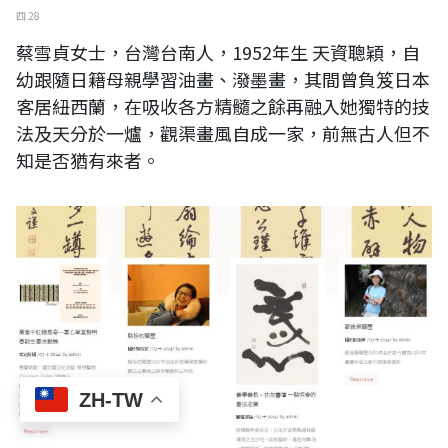
四 28
蔡雪貞女士，台灣台南人，1952年生 天資聰穎，自
幼跟隨日籍母親學習油畫、潑墨畫，其間曾負笈日本
客居紐西蘭，在吸收各方精髓之餘再融入她獨特的技
法及天分於一爐，觀渠畫風自成一家，前無古人但不
知是否猶有來者。
ZH-TW