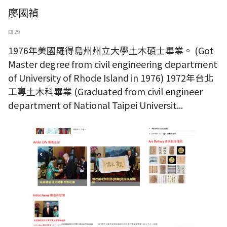
廖國禎
四 29
1976年美國羅得島州州立大學土木碩士畢業。 (Got
Master degree from civil engineering department
of University of Rhode Island in 1976) 1972年台北
工專土木科畢業 (Graduated from civil engineer
department of National Taipei Universit...