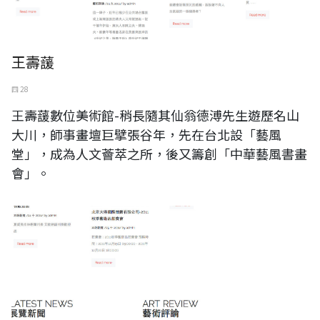
王壽蘐
四 28
王壽蘐數位美術館-稍長隨其仙翁德溥先生遊歷名山
大川，師事畫壇巨擘張谷年，先在台北設「藝風
堂」，成為人文薈萃之所，後又籌創「中華藝風書畫
會」。