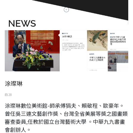
涂璨琳
四 28
涂璨琳數位美術館-師承傅狷夫、賴敬程、歐豪年。
曾任吳三連文藝創作獎、台灣全省美展等獎之國畫類
審查委員,任教於國立台灣藝術大學 。中華九九書畫
會創辦人。