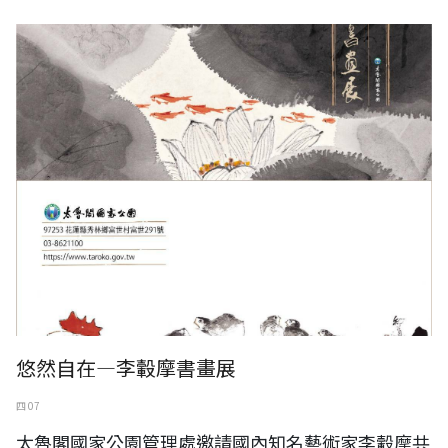
悠然自在—李轂摩書畫展，太魯閣遊客中心展出至5月16日
悠然自在—李轂摩書畫展
四 07
太魯閣國家公園管理處邀請國內知名藝術家李轂摩共