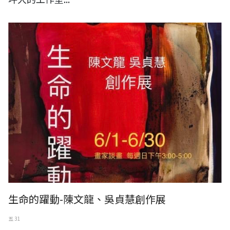
生命的躍動-陳文龍、吳貞慧創作展
五 31