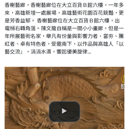
香榭藝廊，香榭藝廊位在大立百貨Ｂ館六樓，一年多
來，高雄新增一處展場，高雄藝術花園百花競豔，更
是芳香益郁。 香榭藝廊位在大立百貨Ｂ館六樓，出
電梯右轉角落。陳文龍自稱是一間小小畫廊，但是一
年所展藝術名家，舉凡有份量與影響力者、當夯、騰
紅者、卓有特色者，受邀南下，以作品與高雄人「以
藝交流」，涓涓水滴，響起優美旋律...
堅持傳統木雕近一甲子 黃媽慶獲彰化文化局肯定