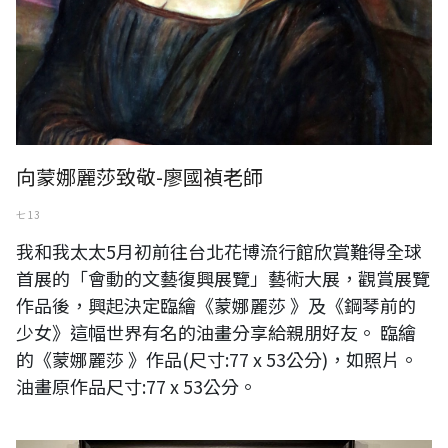
向蒙娜麗莎致敬-廖國禎老師
七 13
我和我太太5月初前往台北花博流行館欣賞難得全球
首展的「會動的文藝復興展覽」藝術大展，觀賞展覽
作品後，興起決定臨繪《蒙娜麗莎 》及《鋼琴前的
少女》這幅世界有名的油畫分享給親朋好友。 臨繪
的《蒙娜麗莎 》作品(尺寸:77 x 53公分)，如照片。
油畫原作品尺寸:77 x 53公分。