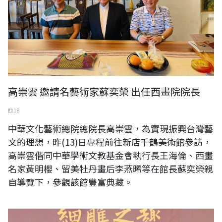
高崇雲 邀請名藝術家蘇奕榮 出任西畫院院長
四 18
中華文化藝術總院總院長高崇雲，為實現振興台灣藝
文的理想，昨(13)日專程前往新店千鶴美術館參訪，
高崇雲偕同中華學術文教基金會執行長王海倫、西畫
名家黃明櫻、留美牡丹畫后李燕晞等在館長蘇奕榮親
自導覽下，參觀該館豐富典藏。
黃媽慶木雕畫展一細雕之趣