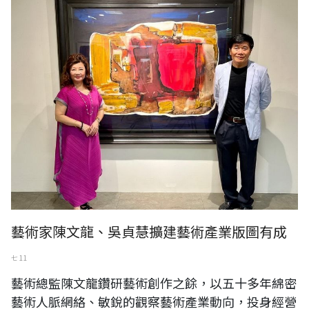
2022年「香榭藝廊名家百號邀請展」三日開幕，董事長吳貞慧與藝術總
監陳文龍。（陳文龍提供）
藝術家陳文龍、吳貞慧擴建藝術產業版圖有成
七 11
藝術總監陳文龍鑽研藝術創作之餘，以五十多年綿密
藝術人脈網絡、敏銳的觀察藝術產業動向，投身經營