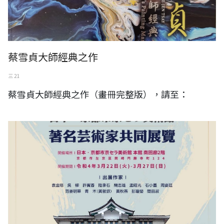
蔡雪貞大師經典之作
三 21
蔡雪貞大師經典之作（畫冊完整版），請至：
2022 (彩り豊かな芸術家たち)著名藝術家共同展覽