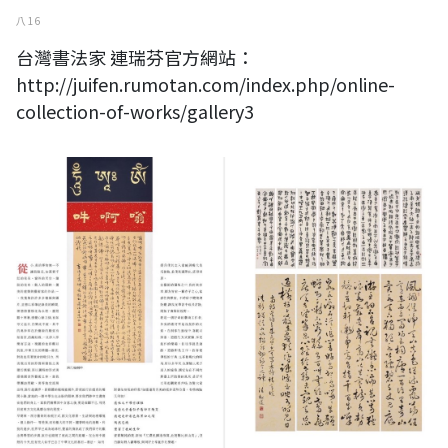
八 16
台灣書法家 連瑞芬官方網站：
http://juifen.rumotan.com/index.php/online-
collection-of-works/gallery3