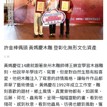
許金棒偶頭 黃媽慶木雕 登彰化無形文化資產
八 30
黃媽慶從14歲就跟著泉州木雕師傅王錦宣學習木器雕
刻，他說早年學技巧、寫實，但是對自然生態有股喜
愛，他把木雕注入了寫意的詩情風格，讓每件作品都
昇華了藝術價值。 黃媽慶在1992年成立工作室，雕
刻喜歡的題材，鄉土風情、真實景物都有，如蔬果、
瓜藤、荷花、蟲鳥等，呈現一幅幅靈動的畫，看到他
殘荷、感到秋意，看到他蟲鳥、彷彿也聽到風動，獲