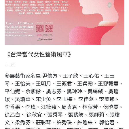
《台灣當代女性藝術風華》
十一 28
參展藝術家名單 尹信方、王子欣、王心佑、王玉
琴、王怡美、王明月、王筱君、王粲霧、王鄭贛蓉、
平仙妮、余紫詠、吳志芬、吳玲玲、吳絲絨、吳瓊
媛、吳瓊華、宋少奐、李玉梅、 李佳燕、李美臻、
李香果、李瑋、汪筱蘋、周貞君、林秋芳、侯曉雯、
徐乙白、 徐秋宜、張秀琴、張裴舫、張靜莉、張瓊
文、梁秀芬、莊彩琴、許秀珠、許瓊朱、 郭怡君、