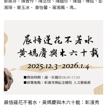
郭挹芬、陳香伶、陳恣玟、陳國珍、陳璐、傅鈺、彭
湘琦、曾玉冰、 曾怡馨、甯湘鳳、馮...
晨悟蓮花不著水，黃媽慶與木六十載
晨悟蓮花不著水，黃媽慶與木六十載：彰濱秀