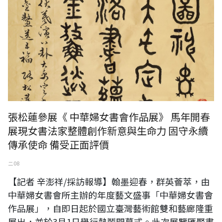
張松蓮參展《 中華婦女書會作品展》 馬年開春
展現女書法家整體創作新意與生命力 固守永續
傳承使命 備受正面評價
二 08
【記者 辛澎祥/採訪報導】翰墨迎春，群英薈萃，由
中華婦女書會所主辦的年度藝文盛事「中華婦女書會
作品展」，自即日起於國立臺灣藝術館雙和藝廊隆重
展出，並於3月1日舉行熱鬧開幕式。此次展覽匯聚書