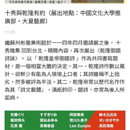
十秀與乾隆有約（展出地點：中國文化大學推
廣部・大夏藝廊）
十二 15
繼蘇州彬龍美術館於一一四年四月邀請展之後， 十
秀雅集 回到台北，精簡內容，再次展出〈乾隆御題
詩詠〉。 以「 乾隆皇帝御題詩 」作為共同書寫題
材，是一個相當大膽的決定。其一，乾隆詩作數以萬
計，卻鮮少有能為人琅琅上口者；其詩雖稱不上拙
劣，然多被評為平淡。其二，乾隆帝常以歷代名作作
為其「詩文載體」，滿紙鈐印、題詩，亦常為後人所
詬病。