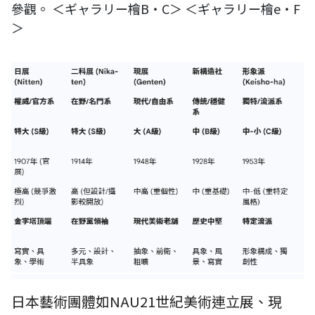
參觀。 ＜ギャラリー檜B・C＞ ＜ギャラリー檜e・F
＞
日本藝術團體如NAU21世紀美術連立展、現