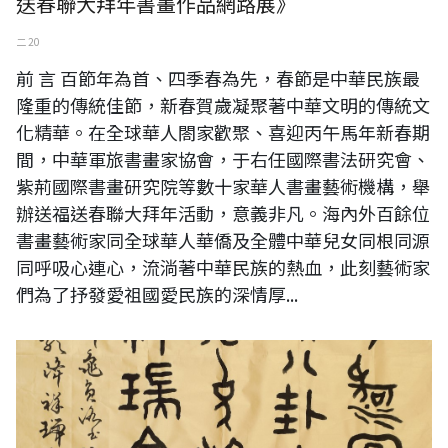
送春聯大拜年書畫作品網路展》
二 20
前 言 百節年為首、四季春為先，春節是中華民族最
隆重的傳統佳節，新春賀歲凝聚著中華文明的傳統文
化精華。在全球華人閤家歡聚、喜迎丙午馬年新春期
間，中華軍旅書畫家協會，于右任國際書法研究會、
紫荊國際書畫研究院等數十家華人書畫藝術機構，舉
辦送福送春聯大拜年活動，意義非凡。海內外百餘位
書畫藝術家同全球華人華僑及全體中華兒女同根同源
同呼吸心連心，流淌著中華民族的熱血，此刻藝術家
們為了抒發愛祖國愛民族的深情厚...