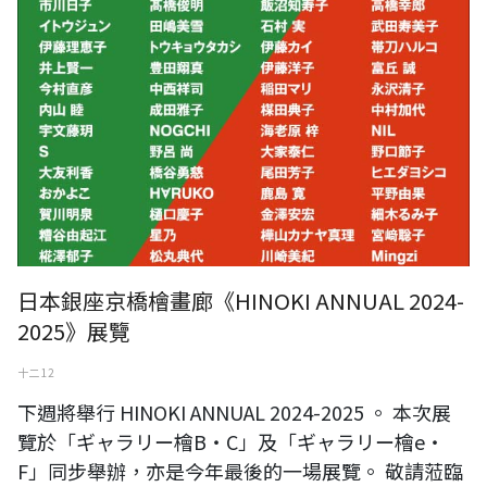
日本銀座京橋檜畫廊《HINOKI ANNUAL 2024-
2025》展覽
十二 12
下週將舉行 HINOKI ANNUAL 2024-2025 。 本次展
覽於「ギャラリー檜B・C」及「ギャラリー檜e・
F」同步舉辦，亦是今年最後的一場展覽。 敬請蒞臨