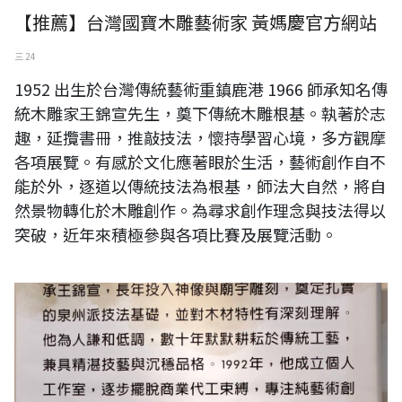
【推薦】台灣國寶木雕藝術家 黃媽慶官方網站
三 24
1952 出生於台灣傳統藝術重鎮鹿港 1966 師承知名傳
統木雕家王錦宣先生，奠下傳統木雕根基。執著於志
趣，延攬書冊，推敲技法，懷持學習心境，多方觀摩
各項展覽。有感於文化應著眼於生活，藝術創作自不
能於外，逐道以傳統技法為根基，師法大自然，將自
然景物轉化於木雕創作。為尋求創作理念與技法得以
突破，近年來積極參與各項比賽及展覽活動。
花深忘卻來時路-黃媽慶木雕展現場