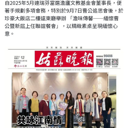
自2025年5月連瑞芬當選澹廬文教基金會董事長，便
著手規劃多項會務，特別於9月7日曹公追思會後，於
珍豪大飯店二樓遠東廳舉辦 「澹味傳馨──緬懷曹
公暨新屆上任聯誼餐會」，以精緻素桌呈現緬懷心
意。