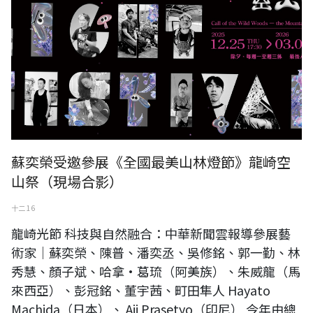
蘇奕榮受邀參展《全國最美山林燈節》龍崎空
山祭（現場合影）
十二 16
龍崎光節 科技與自然融合：中華新聞雲報導參展藝
術家｜蘇奕榮、陳普、潘奕丞、吳修銘、郭一勤、林
秀慧、顏子斌、哈拿·葛琉（阿美族）、朱威龍（馬
來西亞）、彭冠銘、董宇茜、町田隼人 Hayato
Machida（日本）、 Aji Prasetyo（印尼） 今年由總