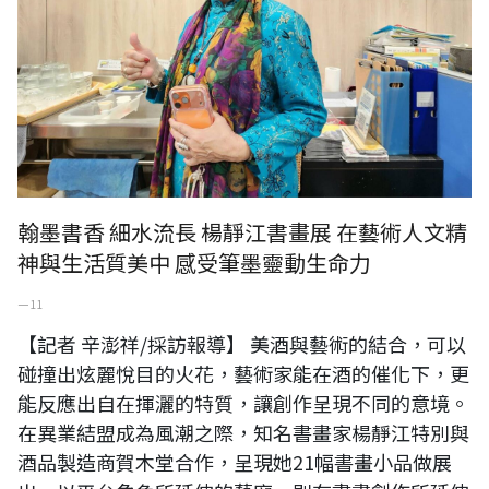
翰墨書香 細水流長 楊靜江書畫展 在藝術人文精
神與生活質美中 感受筆墨靈動生命力
一 11
【記者 辛澎祥/採訪報導】 美酒與藝術的結合，可以
碰撞出炫麗悅目的火花，藝術家能在酒的催化下，更
能反應出自在揮灑的特質，讓創作呈現不同的意境。
在異業結盟成為風潮之際，知名書畫家楊靜江特別與
酒品製造商賀木堂合作，呈現她21幅書畫小品做展