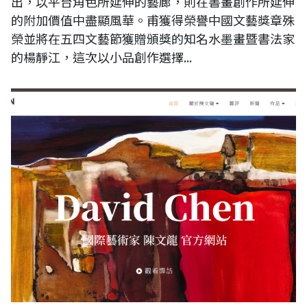
出，以平台角色所延伸的藝廊，則在書畫創作所延伸
的附加價值中盡顯風華。甫獲得榮譽中國文藝獎章殊
榮並將在五四文藝節獲贈頒獎的知名水墨畫暨書法家
的楊靜江，這次以小品創作選擇...