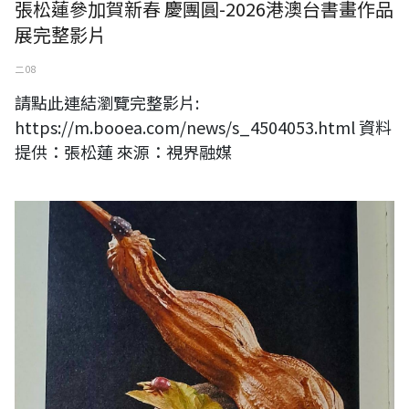
張松蓮參加賀新春 慶團圓-2026港澳台書畫作品
展完整影片
二 08
請點此連結瀏覽完整影片:
https://m.booea.com/news/s_4504053.html 資料
提供：張松蓮 來源：視界融媒
2026 北京地鐵主題巡迴展 黃媽慶 藝脈傳承展