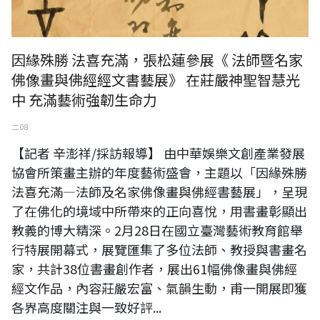
因緣殊勝 法喜充滿，張松蓮參展《 法師暨名家
佛像畫與佛經經文書藝展》 在莊嚴神聖智慧光
中 充滿藝術強韌生命力
二 08
【記者 辛澎祥/採訪報導】 由中華娛樂文創產業發展
協會所策畫主辦的年度藝術盛會，主題以「因緣殊勝
法喜充滿—法師及名家佛像畫與佛經書藝展」，呈現
了在佛化的境域中所帶來的正向喜悅，用書畫彰顯出
教義的博大精深。2月28日在國立臺灣藝術教育館舉
行特展開幕式，展覽匯集了多位法師、教授與書畫名
家，共計38位書畫創作者，展出61幅佛像畫與佛經
經文作品，內容莊嚴宏富、氣韻生動，甫一開展即獲
各界高度關注與一致好評...