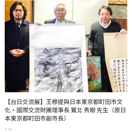
日本東京都町田市文化・國際交流財團理事長 鷲北 秀樹 先生（原日本東
京都町田市副市長）
【台日交流展】王穆提與日本東京都町田市文
化・國際交流財團理事長 鷲北 秀樹 先生（原日
本東京都町田市副市長）
七 24