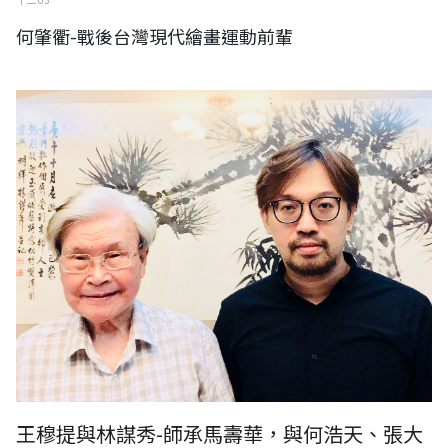
何肇衢-戰後台灣現代繪畫運動前輩
林謀秀-師承馬壽華，與何浩天、張大千、姚夢谷熟捻
王穆提與林謀秀-師承馬壽華，與何浩天、張大