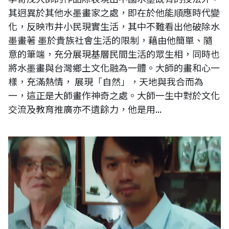
其迥異於其他水墨畫家之處，即在於他能順應時代變
化，反映市井小民現實生活，其中不難看出他破除水
墨畫著 墨於貴族社會生活的限制，藉由他簡單、隨
意的筆端，充分展現基層民間生活的眾生相，同時也
將水墨畫與台灣鄉土文化融為一體。大師的畫和心一
樣，充滿熱情， 展現「自然」，天地與我合而為
一，這正是大師畫作神奇之處。大師一生中對於文化
交流及教育推廣亦不遺餘力，他是用...
蔣經國總統、美國雷根總統、前任李登輝總統作品收藏，台灣已故前輩藝
術家 黃啟龍