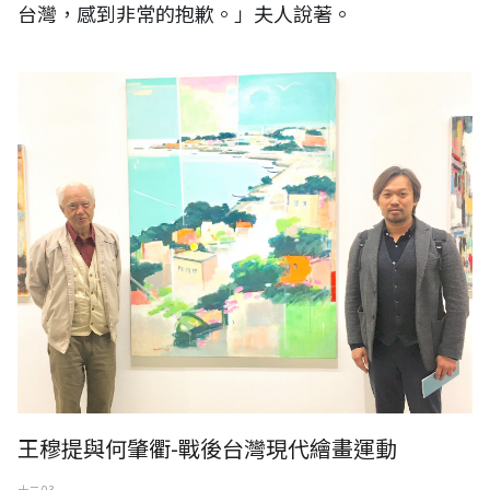
台灣，感到非常的抱歉。」夫人說著。
何肇衢-戰後台灣現代繪畫運動前輩
王穆提與何肇衢-戰後台灣現代繪畫運動
十二 03