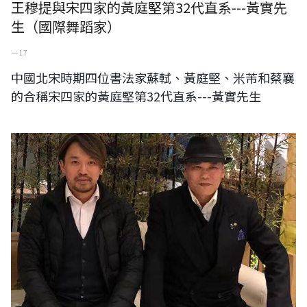
王穆提與宋四家的黃庭堅第32代直系---黃實先
生（國際舞蹈家）
一 17
中國北宋時期四位書法家蘇軾、黃庭堅、米芾和蔡襄
的合稱宋四家的黃庭堅第32代直系---黃實先生
日本東山魁夷畫伯唯一入室弟子---富城 廣開先生