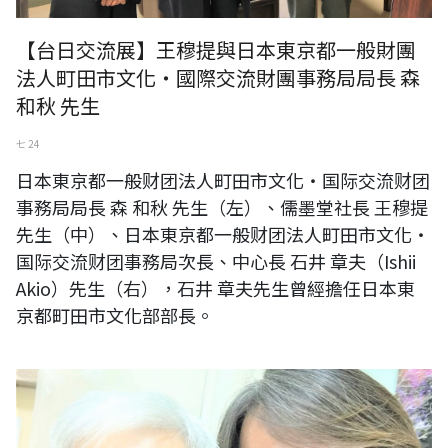
【台日交流展】王穆提與日本東京都一般財團
法人町田市文化・國際交流財團事務局局長 森
和秋 先生
七 24
日本東京都一般财团法人町田市文化・国际交流财团
事務局局長 森 和秋 先生（左）、儒墨堂社長 王穆提
先生（中）、日本東京都一般财团法人町田市文化・
国际交流财团事務局次長、中心長 石井 章夫（Ishii
Akio）先生（右），石井 章夫先生曾經擔任日本東
京都町田市文化部部長。
台灣水彩畫家前輩 李進安