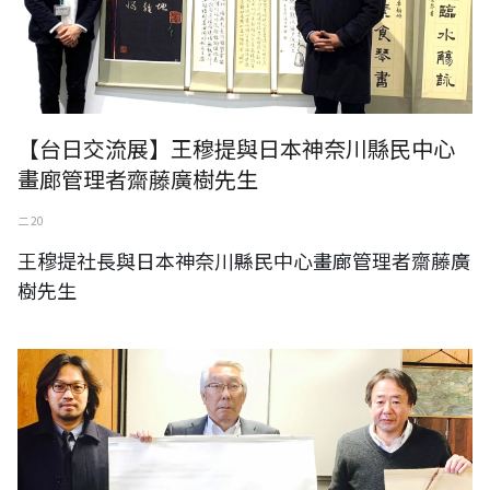
【台日交流展】王穆提與日本神奈川縣民中心
畫廊管理者齋藤廣樹先生
二 20
王穆提社長與日本神奈川縣民中心畫廊管理者齋藤廣
樹先生
日本東京都町田市文化・國際交流財團理事長 鷲北 秀樹 先生（原日本東
京都町田市副市長）