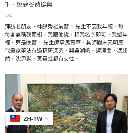
千、姚夢谷熟捻與
九 02
拜訪老朋友，林謀秀老前輩。 先生不因我年輕，每
每客氣稱我頭銜，我跟他說，稱我名字即可，我還年
輕、算是晚輩。 先生師承馬壽華，其師對宋元明歷
代畫家筆法有過精研深究，與吳湖帆、譚澤闓、馮超
然、沈尹默、黃賓虹都有交往。
日本NHK電視台繪畫教室節目教授 鈴木老師
ZH-TW