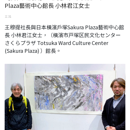
Plaza藝術中心館長 小林君江女士
三 31
王穆提社長與日本橫濱戶塚Sakura Plaza藝術中心館
長 小林君江女士，（橫濱市戸塚区民文化センター
さくらプラザ Totsuka Ward Culture Center
(Sakura Plaza) ）館長。