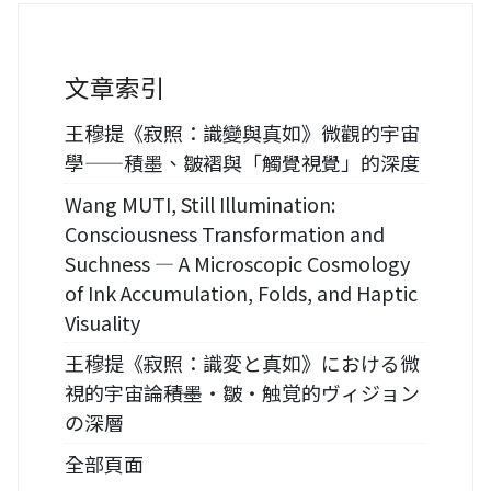
文章索引
王穆提《寂照：識變與真如》微觀的宇宙
學——積墨、皺褶與「觸覺視覺」的深度
Wang MUTI, Still Illumination:
Consciousness Transformation and
Suchness — A Microscopic Cosmology
of Ink Accumulation, Folds, and Haptic
Visuality
王穆提《寂照：識変と真如》における微
視的宇宙論――積墨・皺・触覚的ヴィジョン
の深層
全部頁面