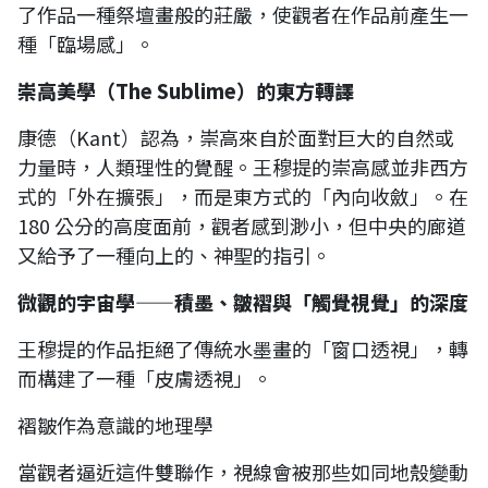
了作品一種祭壇畫般的莊嚴，使觀者在作品前產生一
種「臨場感」。
崇高美學（The Sublime）的東方轉譯
康德（Kant）認為，崇高來自於面對巨大的自然或
力量時，人類理性的覺醒。王穆提的崇高感並非西方
式的「外在擴張」，而是東方式的「內向收斂」。在
180 公分的高度面前，觀者感到渺小，但中央的廊道
又給予了一種向上的、神聖的指引。
微觀的宇宙學——積墨、皺褶與「觸覺視覺」的深度
王穆提的作品拒絕了傳統水墨畫的「窗口透視」，轉
而構建了一種「皮膚透視」。
褶皺作為意識的地理學
當觀者逼近這件雙聯作，視線會被那些如同地殼變動