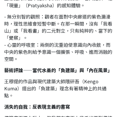
「現量」（Pratyaksha）的感知體驗。
- 無分別智的觀照：觀者在面對中央廊道的紫色瀰漫
時，理性思維會短暫中斷。在那一瞬間，沒有「我看
山」或「我看畫」的二元對立，只有純粹的、當下的
「覺察」。
- 心靈的呼吸室：兩側的沈重迫使意識向內收斂，而
中央的紫色則給予意識一個擴張、呼吸、進而消融的
空間。
藝術評論——當代水墨的「負建築」與「內在風景」
王穆提的作品與現代建築大師隈研吾（Kengo
Kuma）提出的「負建築」理念有著精神上的共通
點。
消失的自我：反表現主義的書寫