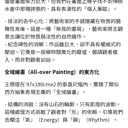
儘管畫面張力巨大，但我們在畫面上幾乎找不到傳統
水墨中那種誇張的、具有表演性的「個人筆蹤」。
- 技法的去中心化：將藝術家的手感隱藏在物質的隨
機性背後。這是一種「無我的書寫」，藝術家將主觀
意志讓位於物質與法性的自然運作。
- 紀念碑性的消解：作品雖巨大，卻不具有權威式的
壓迫。它像是一座被時間風化的廢墟，邀請觀者進
入，而非對觀者訓話。
全域繪畫（All-over Painting）的東方化
王穆提在 97x180cmx2 的垂直尺幅內，實踐了類似
西方抽象表現主義的「全域繪畫」。
- 結構的消融：沒有山石的輪廓，只有肌理的波動。
這種處理方式挑戰了觀者對「形」的依賴，引導我們
去關注「氣」（Energy）與「韻」（Rhythm）。