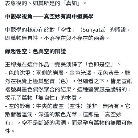
表象後的、如其所是的「真如」。
中觀學視角——真空妙有與中道美學
中觀學的核心在於對「空性」（Sunyata）的體證，
即萬物無自性，不落存在與不存在的兩邊。
緣起性空：色與空的辯證
王穆提在這件作品中完美演繹了「色即是空」。
- 色的沈重：兩側的岩層、金色光澤、深色背景，雖
然在視覺上極其堅實（色），但細看之下，皆是宣紙
褶皺與墨色偶然聚合的結果。這種堅實感是脆弱的，
揭示了萬物「無自性」的本質。
- 空的妙有：中央的虛空（空性）並非一無所有。它
散發著溫潤、深邃的紫色光華，這即是「真空妙
有」。空不是斷滅的黑洞，而是孕育萬物的無限可能
性。