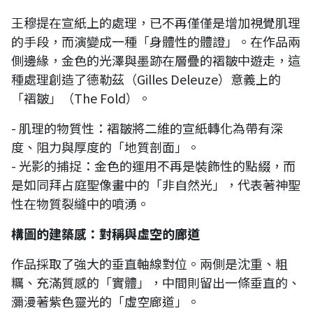
王穆提在宣紙上的處理，已不再僅僅是增加視覺肌理
的手段，而演變成一種「身體性的體證」。在作品兩
側邊緣，金色的光澤與墨跡在層疊的褶皺中遊走，這
種處理創造了德勒茲（Gilles Deleuze）意義上的
「褶皺」（The Fold）。
- 肌理的物質性：褶皺將二維的宣紙轉化為帶有深
度、阻力與厚度的「地質剖面」。
- 光影的捕捉：金色的運用不再是裝飾性的點綴，而
是如同拜占庭聖像畫中的「非自然光」，代表著神聖
性在物質裂縫中的噴湧。
構圖的建築感：對稱與虛空的廊道
作品採取了強大的垂直軸線對位。兩側是沈重、粗
糲、充滿質感的「實體」，中間則留出一條垂直的、
瀰漫著紫色靈光的「虛空廊道」。