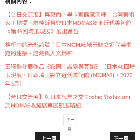
相關內容：
【台日交流展】與莫內、畢卡索館藏同輝！台灣藝術
家王穆提、廖純沂榮登日本MOMAS埼玉近代美術館
《第49回埼玉現展》展出首位
格柵中的光影詩篇：日本MOMAS埼玉縣立近代美術
館的建築、館藏與人文精神
王穆提參展作品《寂照：識變與真如》（日本49回埼
玉現展，日本埼玉縣立近代美術館 (MOMAS)，2026
年3月）
【台日交流展】與日本忘年之交 Toshio Yoshizumi
於MOMAS收藏展等展觀展略記
下一
頁
上一篇文章: 影戲與實相：王穆提《虛空與法
下一篇文章
上一頁
下一頁