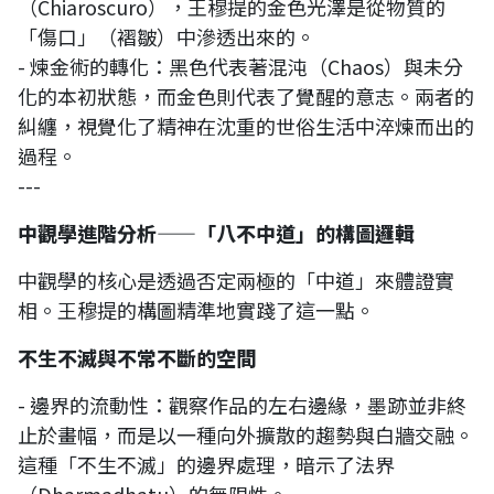
（Chiaroscuro），王穆提的金色光澤是從物質的
「傷口」（褶皺）中滲透出來的。
- 煉金術的轉化：黑色代表著混沌（Chaos）與未分
化的本初狀態，而金色則代表了覺醒的意志。兩者的
糾纏，視覺化了精神在沈重的世俗生活中淬煉而出的
過程。
---
中觀學進階分析——「八不中道」的構圖邏輯
中觀學的核心是透過否定兩極的「中道」來體證實
相。王穆提的構圖精準地實踐了這一點。
不生不滅與不常不斷的空間
- 邊界的流動性：觀察作品的左右邊緣，墨跡並非終
止於畫幅，而是以一種向外擴散的趨勢與白牆交融。
這種「不生不滅」的邊界處理，暗示了法界
（Dharmadhatu）的無限性。