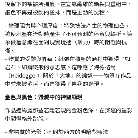
後留下的褶皺所捕獲。在宣紙纖維的斷裂與重組中，
墨色不再是被動的塗抹，而是主動的沈積。
- 物理阻力與心理厚度：特殊技法產生的物理凹凸，
迫使水墨在流動時產生了不可預測的停留與轉折。這
象徵著意識在面對現實境遇（業力）時的阻礙與抗
衡。
- 物質的受難與昇華：紙張在積墨的過程中獲得了如
岩石、如鋼鐵般的意志感。這呼應了海德格爾
（Heidegger）關於「大地」的論述——物質在作品
中並未被消耗，而是獲得了自我的顯現。
金色與黑色：毀滅中的神聖顯現
作品邊緣處那些若隱若現的金粉色澤，在深邃的墨影
中顯得格外跳脫。
- 非物質的光影：不同於西方的明暗對照法