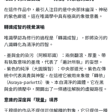
在這件作品中，最引人注目的是中央那抹幽深、神秘
的紫色廊道。這在唯識學中具有極高的象徵意義。
轉識成智的視覺演喻
唯識學認為修行的過程是「轉識成智」，即將染污的
八識轉化為清淨的四智。
- 墨與金的染污（阿賴耶識）：兩側翻滾、厚重、帶
有執取意味的墨塊，代表了「遍計所執」的妄想。
- 紫色的純淨（大圓鏡智）：中央那道光。紫色在傳
統中代表高貴與神聖，在這裡它被用來象徵「轉依」
（Asraya-parivrtti）後、本自清淨的識體。它在黑
與金的擠壓中，開闢出了一條通往解脫的虛擬路徑。
意識的深度與「現量」境界
王穆提的作品不提供可供解釋的對象，它只提供一種