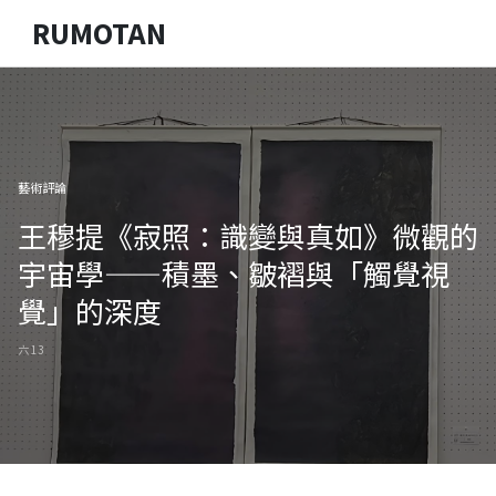
RUMOTAN
藝術評論
王穆提《寂照：識變與真如》微觀的
宇宙學——積墨、皺褶與「觸覺視
覺」的深度
六 13