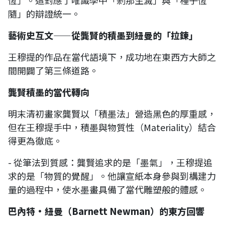
隨」的辯證統一。
藝術史互文——從龔賢的積墨到紐曼的「拉鍊」
王穆提的作品在當代語境下，成功地在東西方大師之
間開闢了第三條道路。
龔賢積墨的當代轉向
明末清初畫家龔賢以「積墨法」營造黑色的厚重感，
但在王穆提手中，積墨與物質性（Materiality）結合
得更為徹底。
- 從筆法到質感：龔賢追求的是「墨氣」，王穆提追
求的是「物質的覺醒」。他讓宣紙本身參與到構建力
量的過程中，使水墨畫具備了當代雕塑般的體感。
巴內特·紐曼（Barnett Newman）的東方回響