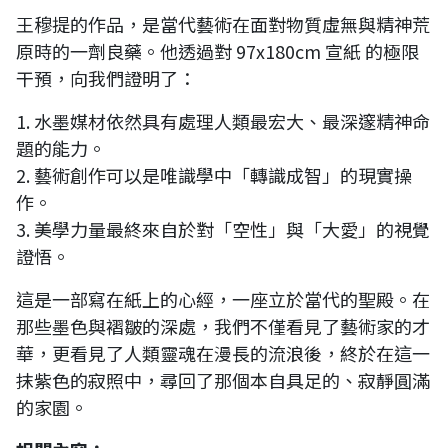
王穆提的作品，是當代藝術在面對物質虛無與精神荒
原時的一劑良藥。他透過對 97x180cm 宣紙 的極限
干預，向我們證明了：
1. 水墨媒材依然具有處理人類最宏大、最深邃精神命
題的能力。
2. 藝術創作可以是唯識學中「轉識成智」的現實操
作。
3. 美學力量最終來自於對「空性」與「大愛」的視覺
證悟。
這是一部寫在紙上的心經，一座立於當代的聖殿。在
那些墨色與褶皺的深處，我們不僅看見了藝術家的才
華，更看見了人類靈魂在漫長的流浪後，終於在這一
抹紫色的寂照中，尋回了那個本自具足的、寂靜圓滿
的家園。