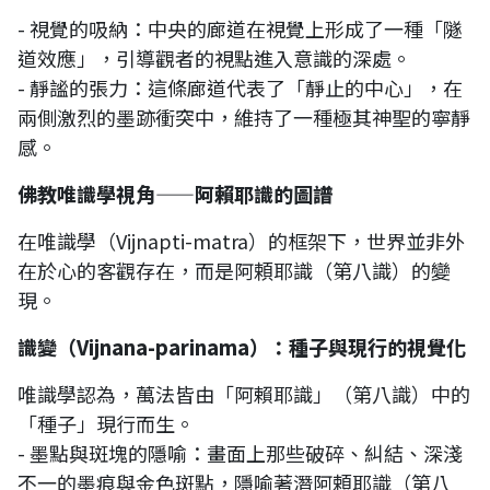
- 視覺的吸納：中央的廊道在視覺上形成了一種「隧
道效應」，引導觀者的視點進入意識的深處。
- 靜謐的張力：這條廊道代表了「靜止的中心」，在
兩側激烈的墨跡衝突中，維持了一種極其神聖的寧靜
感。
佛教唯識學視角——阿賴耶識的圖譜
在唯識學（Vijnapti-matra）的框架下，世界並非外
在於心的客觀存在，而是阿頼耶識（第八識）的變
現。
識變（Vijnana-parinama）：種子與現行的視覺化
唯識學認為，萬法皆由「阿賴耶識」（第八識）中的
「種子」現行而生。
- 墨點與斑塊的隱喻：畫面上那些破碎、糾結、深淺
不一的墨痕與金色斑點，隱喻著潛阿頼耶識（第八