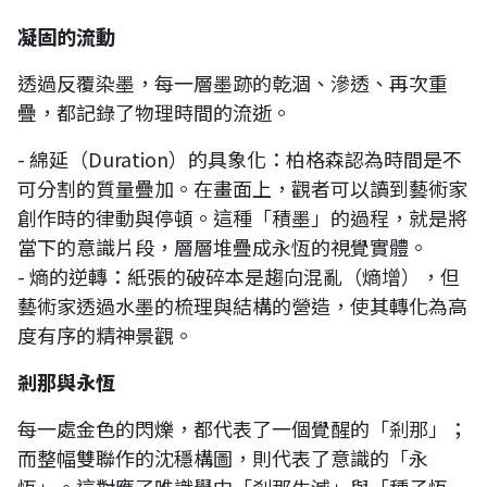
凝固的流動
透過反覆染墨，每一層墨跡的乾涸、滲透、再次重
疊，都記錄了物理時間的流逝。
- 綿延（Duration）的具象化：柏格森認為時間是不
可分割的質量疊加。在畫面上，觀者可以讀到藝術家
創作時的律動與停頓。這種「積墨」的過程，就是將
當下的意識片段，層層堆疊成永恆的視覺實體。
- 熵的逆轉：紙張的破碎本是趨向混亂（熵增），但
藝術家透過水墨的梳理與結構的營造，使其轉化為高
度有序的精神景觀。
剎那與永恆
每一處金色的閃爍，都代表了一個覺醒的「剎那」；
而整幅雙聯作的沈穩構圖，則代表了意識的「永
恆」。這對應了唯識學中「剎那生滅」與「種子恆