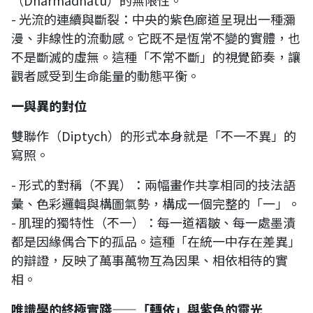
- 光流的連續與斷裂：中央的紫色廊道呈現出一種瀰
漫、非線性的流動感。它既不是恆常不變的實體，也
不是斷滅的虛無。這種「不常不斷」的視覺節奏，讓
觀者感受到生命能量的動態平衡。
一與異的對位
雙聯作（Diptych）的形式本身就是「不一不異」的
寫照。
- 形式的對稱（不異）：兩幅畫作共享相同的技法語
彙、色彩邏輯與構圖氣勢，構成一個完整的「一」。
- 肌理的獨特性（不一）：每一道褶皺、每一處墨漬
都是因緣偶合下的孤品。這種「在統一中存在差異」
的辯證，反映了萬事萬物互為因果、相依相待的實
相。
唯識學的終極實踐——「轉依」與紫色的靈光