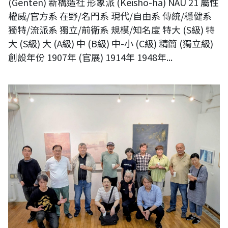
(Genten) 新構造社 形象派 (Keisho-ha) NAU 21 屬性
權威/官方系 在野/名門系 現代/自由系 傳統/穩健系
獨特/流派系 獨立/前衛系 規模/知名度 特大 (S級) 特
大 (S級) 大 (A級) 中 (B級) 中-小 (C級) 精簡 (獨立級)
創設年份 1907年 (官展) 1914年 1948年...
【現場直擊】日本NAU21世紀美術連立協會會員展