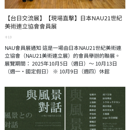
【台日交流展】【現場直擊】日本NAU21世紀
美術連立協會會員展
十 13
NAU會員展通知 這是一場由日本NAU21世紀美術連
立協會（NAU21美術連立展）的會員舉辦的聯展。
展覽期間： 2025年10月5日（週日）～ 10月13日
（週一・國定假日） ※ 10月9日（週四）休館
【預告】《與風景對話》台灣日本藝術家交流展【日本站】