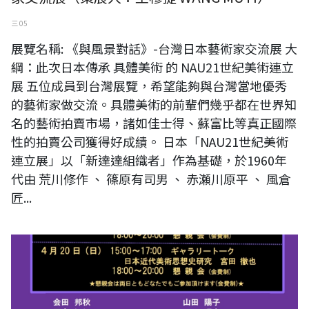
三 05
展覽名稱: 《與風景對話》-台灣日本藝術家交流展 大
綱：此次日本傳承 具體美術 的 NAU21世紀美術連立
展 五位成員到台灣展覽，希望能夠與台灣當地優秀
的藝術家做交流。具體美術的前輩們幾乎都在世界知
名的藝術拍賣市場，諸如佳士得、蘇富比等真正國際
性的拍賣公司獲得好成績。 日本「NAU21世紀美術
連立展」以「新達達組織者」作為基礎，於1960年
代由 荒川修作 、 篠原有司男 、 赤瀬川原平 、 風倉
匠...
日本東京《OPEN World Exhibition 2025》展