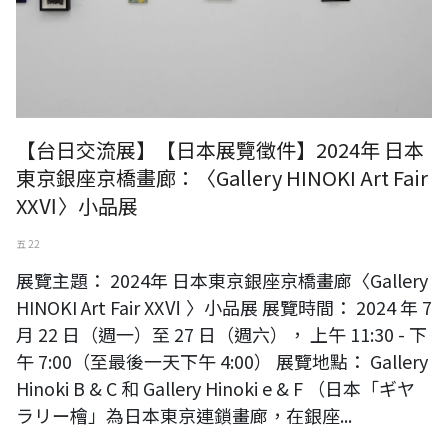
【台日交流展】【日本展覽徵件】2024年 日本
東京銀座京橋畫廊：〈Gallery HINOKI Art Fair
XXⅥ〉小品展
五 22
展覽主題： 2024年 日本東京銀座京橋畫廊〈Gallery
HINOKI Art Fair XXⅥ 〉小品展 展覽時間： 2024 年 7
月 22 日（週一）至 27 日（週六）， 上午 11:30 - 下
午 7:00（至最後一天下午 4:00） 展覽地點： Gallery
Hinoki B & C 和 Gallery Hinoki e & F （日本「ギヤ
ラリー檜」為日本東京連鎖畫廊，在銀座...