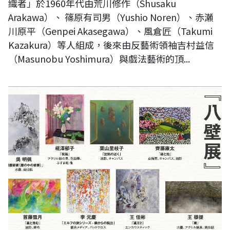
織者」於1960年代由荒川修作（Shusaku
Arakawa）、 篠原有司男（Yushio Noren）、赤瀬
川原平（Genpei Akasegawa）、風倉匠（Takumi
Kazakura）等人組成，後來由反藝術領袖吉村益信
（Masunobu Yoshimura）與戲法藝術的頂...
2025 台灣日本藝術家交流展：《日本東京八壁展》