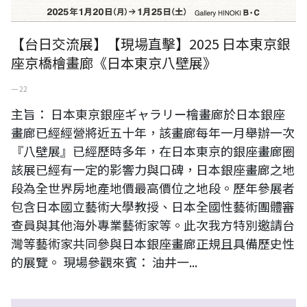
【台日交流展】【現場直擊】2025 日本東京銀
座京橋檜畫廊《日本東京八壁展》
一 22
主旨： 日本東京銀座ギャラリー檜畫廊於日本銀座
畫廊已經經營將近五十年，該畫廊每年一月舉辦一次
『八壁展』已經歷時多年，在日本東京的銀座畫廊圈
該展已經有一定的影響力與口碑，日本銀座畫廊之地
段為全世界房地產地價最高價位之地段。歷年參展者
包含日本國立藝術大學教授、日本全國性藝術團體審
查員與其他海外專業藝術家等。此次我方特別邀請台
灣等藝術家共同參與日本銀座畫廊正規且具備歷史性
的展覽。 現場參觀來賓： 油井一...
日本東京銀座檜畫廊（ギャラリー檜）2023-2024年《美術展年鑑》