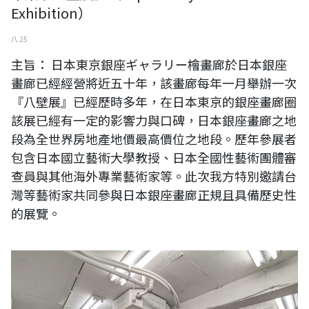
Exhibition）
八 25
主旨： 日本東京銀座ギャラリー檜畫廊於日本銀座
畫廊已經經營將近五十年，該畫廊每年一月舉辦一次
『八壁展』已經歷時多年，在日本東京的銀座畫廊圈
該展已經有一定的影響力與口碑，日本銀座畫廊之地
段為全世界房地產地價最高價位之地段。歷年參展者
包含日本國立藝術大學教授、日本全國性藝術團體審
查員與其他海外專業藝術家等。此次我方特別邀請台
灣等藝術家共同參與日本銀座畫廊正規且具備歷史性
的展覽。
《台灣日本國際交流展》【現場直擊】日本東京銀座畫廊《Gallery
HiNOK:Art Fair XXⅥ》藝術展現場