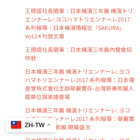
王穆提社長隨筆：日本橫濱三年展 橫濱トリ
エンナーレ: ヨコハマトリエンナーレ2017
系列報導：日本橫濱情報志「SAKURA」
Vol.24 刊登文章
王穆提社長隨筆：日本橫濱三年展內覽會招
待狀
日本橫濱三年展 橫濱トリエンナーレ: ヨコ
ハマトリエンナーレ2017 系列報導：日本儒
墨堂株式會社主辦華麗實存-台灣新美術展入
選單位與串連會場
日本橫濱三年展 橫濱トリエンナーレ: ヨコ
ハマトリエンナーレ2017 系列報導：華麗實
ZH-TW
存-台灣新美術展 開幕盛況