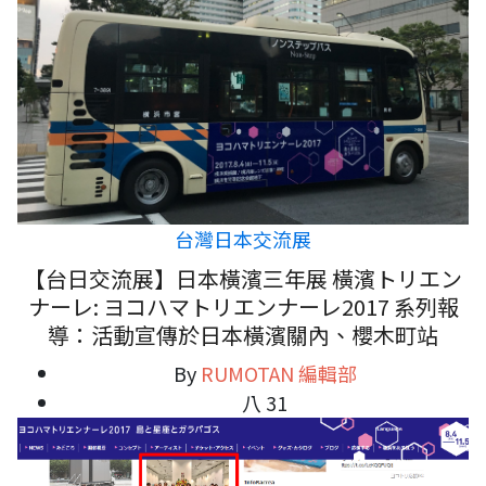
台灣日本交流展
【台日交流展】日本橫濱三年展 橫濱トリエン
ナーレ: ヨコハマトリエンナーレ2017 系列報
導：活動宣傳於日本橫濱關內、櫻木町站
By
RUMOTAN 編輯部
八 31