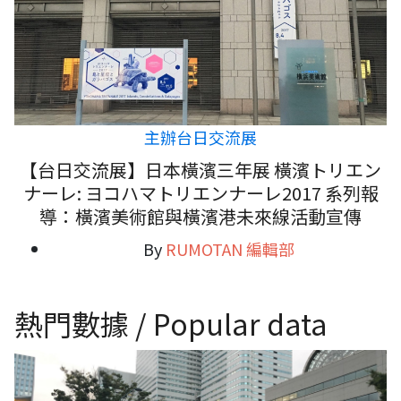
主辦台日交流展
【台日交流展】日本橫濱三年展 橫濱トリエン
ナーレ: ヨコハマトリエンナーレ2017 系列報
導：橫濱美術館與橫濱港未來線活動宣傳
By
RUMOTAN 編輯部
熱門數據 / Popular data