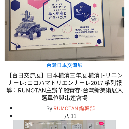
台灣日本交流展
【台日交流展】日本橫濱三年展 橫濱トリエン
ナーレ: ヨコハマトリエンナーレ2017 系列報
導：RUMOTAN主辦華麗實存-台灣新美術展入
選單位與串連會場
By
RUMOTAN 編輯部
八 11