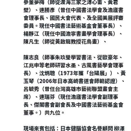
參董夢梅（師從渡海三家之溥心畬、黃君
壁）、連勝彥（曾任中國書法學會及澹廬書
會理事長、國民大會代表、及全國美展評審
委員。現任中國書法藝術基金會董事長）、
楊靜江（現任中國澹寧書畫學會理事長）、
陳凡生（師從黃啟龍教授花鳥畫）、
陳志良（師事朱玖瑩學習書法、從歐豪年、
江兆申等老師研習水墨、古風書藝學會理事
長）、沈炳聰（1973年獲「台陽展」）、黃
玉琴（2006年日本高崎書道會師範認證）、
呂毓秀（曾任台灣高雄市藝術聯盟畫會主
席）、連瑞芬（現任澹廬書法學會副理事
長、傑閣書會副會長及中國書法藝術基金會
董事。）共九位。
現場來賓包括：日本健腦協會名譽顧問 柳澤