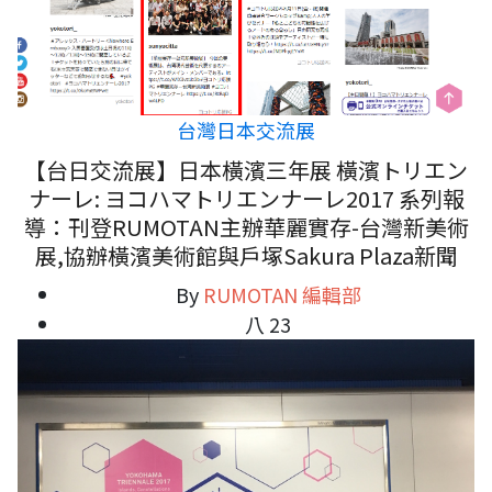
台灣日本交流展
【台日交流展】日本橫濱三年展 橫濱トリエン
ナーレ: ヨコハマトリエンナーレ2017 系列報
導：刊登RUMOTAN主辦華麗實存-台灣新美術
展,協辦橫濱美術館與戶塚Sakura Plaza新聞
By
RUMOTAN 編輯部
八 23