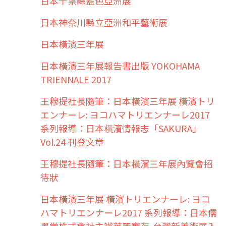
日本千葉縣藍色亞洲展
日本神奈川縣立亞洲和平藝術展
日本橫濱三年展
日本橫濱三年展報告書出版 YOKOHAMA
TRIENNALE 2017
王穆提社長隨筆：日本橫濱三年展 橫濱トリ
エンナーレ: ヨコハマトリエンナーレ2017
系列報導：日本橫濱情報志「SAKURA」
Vol.24 刊登文章
王穆提社長隨筆：日本橫濱三年展內覽會招
待狀
日本橫濱三年展 橫濱トリエンナーレ: ヨコ
ハマトリエンナーレ2017 系列報導：日本儒
墨堂株式會社主辦華麗實存-台灣新美術展入