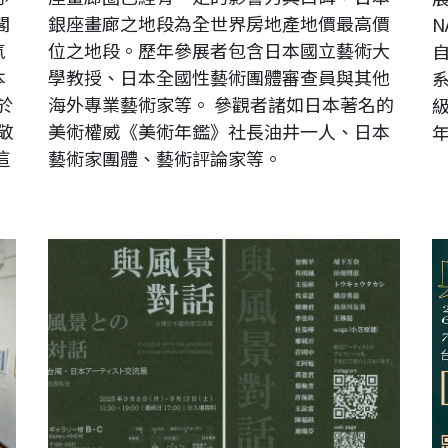
閣
銀座畫廊之地段為全世界房地產地價最高價
N
氣
位之地段。歷年參展者包含日本國立藝術大
自
本
學教授、日本全國性藝術團體審查員與其他
系
於
海外專業藝術家等。 參觀者諸如日本著名的
級
敬
美術權威《美術年鑑》社長油井一人、日本
年
這
藝術家團體、藝術評論家等。
【預告】《與風景對話》台灣日本藝術家交流展【日本站】
《