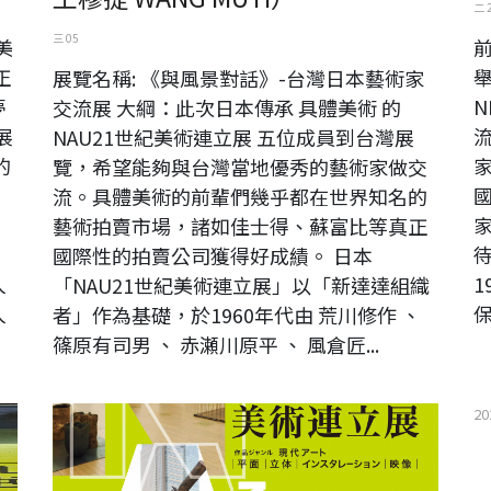
二 
三 05
美
前
正
舉
展覽名稱: 《與風景對話》-台灣日本藝術家
夢
N
交流展 大綱：此次日本傳承 具體美術 的
展
NAU21世紀美術連立展 五位成員到台灣展
的
覽，希望能夠與台灣當地優秀的藝術家做交
，
流。具體美術的前輩們幾乎都在世界知名的
，
家
藝術拍賣市場，諸如佳士得、蘇富比等真正
國際性的拍賣公司獲得好成績。 日本
人
「NAU21世紀美術連立展」以「新達達組織
人
保.
者」作為基礎，於1960年代由 荒川修作 、
篠原有司男 、 赤瀬川原平 、 風倉匠...
京
日本第23回NAU21世紀美術連立展-東京國立新美術館展
2