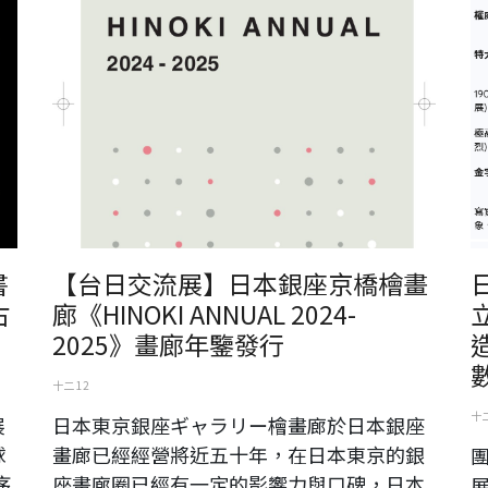
書
【台日交流展】日本銀座京橋檜畫
古
廊《HINOKI ANNUAL 2024-
2025》畫廊年鑒發行
十二 12
十二
展
日本東京銀座ギャラリー檜畫廊於日本銀座
球
畫廊已經經營將近五十年，在日本東京的銀
團
序
座畫廊圈已經有一定的影響力與口碑，日本
展