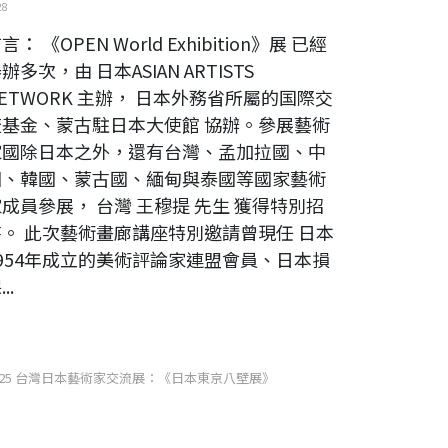
28
言： 《OPEN World Exhibition》展 已經
辦多次，由 日本ASIAN ARTISTS
ETWORK 主辦， 日本外務省所屬的国際交
流基金、蒙古駐日本大使館 協辦。參展藝術
家國除日本之外，還有台灣、孟加拉國、中
國、韓國、蒙古國、緬甸與泰國等國家藝術
成員參展， 台灣 王穆提 先生 獲得特別招
待。 此次藝術畫廊講座特別邀請曾現任 日本
1954年成立的美術評論家連盟會員、日本損
..
025 台灣日本藝術家交流展：《日本東京八壁展》