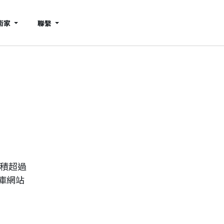
術家
聯繫
累積超過
庫網站