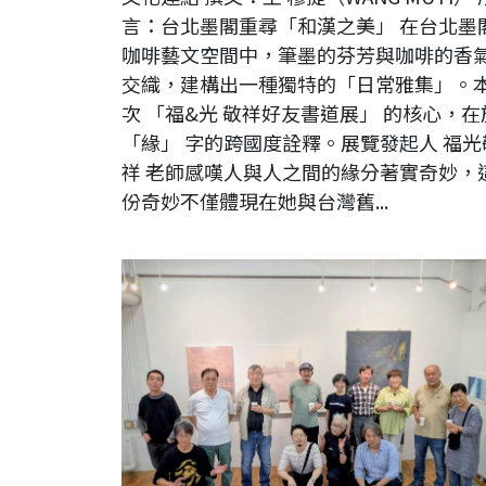
言：台北墨閣重尋「和漢之美」 在台北墨
咖啡藝文空間中，筆墨的芬芳與咖啡的香
交織，建構出一種獨特的「日常雅集」。
次 「福&光 敬祥好友書道展」 的核心，在
「緣」 字的跨國度詮釋。展覽發起人 福光
祥 老師感嘆人與人之間的緣分著實奇妙，
份奇妙不僅體現在她與台灣舊...
【現場直擊】日本NAU21世紀美術連立協會會員展