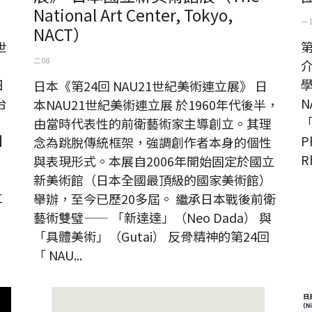
National Art Center, Tokyo,
一 
NACT）
世
第
二 08
介
日
學
日本《第24回 NAU21世紀美術連立展》 日
台
本NAU21世紀美術連立展 於1960年代後半，
「
由當時代表性的前衛藝術家主導創立。其理
】
P
念為跳脫傳統框架，強調創作者本身的個性
」
R
與表現形式。本展自2006年開始固定於國立
新美術館（日本全國最頂級的國家美術館）
立
舉辦，至今已歷20多屆。 繼承日本戰後前衛
藝術雙璧—— 「新達達」（Neo Dada） 與
「具體美術」（Gutai） 反骨精神的第24回
「 NAU...