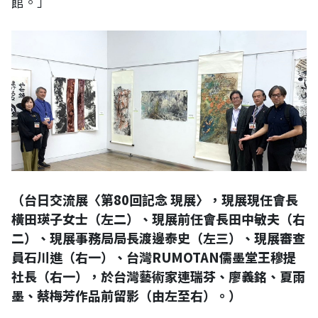
館。」
（台日交流展〈第80回記念 現展〉，現展現任會長
橫田瑛子女士（左二）、現展前任會長田中敏夫（右
二）、現展事務局局長渡邊泰史（左三）、現展審查
員石川進（右一）、台灣RUMOTAN儒墨堂王穆提
社長（右一），於台灣藝術家連瑞芬、廖義銘、夏雨
墨、蔡梅芳作品前留影（由左至右）。）