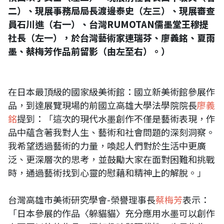
二）、現展事務局局長渡邊泰史（左三）、現展審查
員石川進（右一）、台灣RUMOTAN儒墨堂王穆提
社長（左一），於台灣藝術家連瑞芬、廖義銘、夏雨
墨、蔡梅芳作品前留影（由左至右）。）
在日本最頂級的國家級美術館：國立新美術館參展作
品，到達展覽現場的前國立高雄大學法學院院長
廖義
銘
提到：「這次的現代水墨創作不僅是藝術表現，作
品中蘊含著我對人生、藝術和社會問題的深刻洞察。
我希望透過藝術的力量，喚起人們對於生活中更廣
泛、更深層次的思考，並鼓勵大家在面對困難和挑戰
時，通過藝術找到心靈的慰藉和精神上的解脫。」
台灣高雄市美術研究學會-榮譽理事長
蔡梅芳
表示：
「日本參展的作品〈躲貓貓〉充分應用水墨可以創作