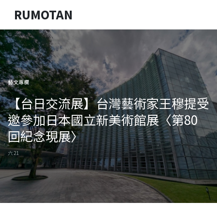
RUMOTAN
藝文專欄
【台日交流展】台灣藝術家王穆提受
邀參加日本國立新美術館展〈第80
回紀念現展〉
六 21