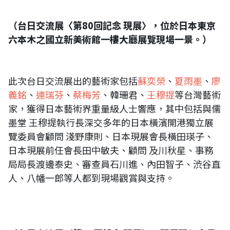
（台日交流展〈第80回記念 現展〉，位於日本東京
六本木之國立新美術館一樓大廳展覽現場一景。）
此次台日交流展出的藝術家包括
蘇奕榮
、
夏雨墨
、
廖
義銘
、
連瑞芬
、
蔡梅芳
、韓珊君、
王穆提
等台灣藝術
家，獲得日本藝術界重量級人士響應，其中包括與儒
墨堂 王穆提執行長深交多年的日本橫濱開港獨立展
覽委員會顧問 淺野康則、日本現展會長橫田瑛子、
日本現展前任會長田中敏夫、顧問 及川秋星、事務
局局長渡邊泰史、審查員石川進、內田智子、渋谷直
人、八幡一郎等人都到現場觀賞與支持。