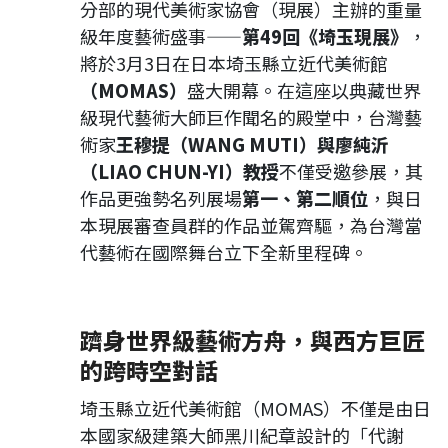
分部的現代美術家協會（現展）主辦的重量
級年度藝術盛事——
第49回《埼玉現展》
，
將於3月3日在日本埼玉縣立近代美術館
（MOMAS）
盛大開幕。在這座以典藏世界
級現代藝術大師巨作聞名的殿堂中，台灣藝
術家
王穆提（WANG MUTI）與廖純沂
（LIAO CHUN-YI）教授
不僅受邀參展，其
作品更強勢名列展場
第一、第二順位
，與日
本現展審查員群的作品並駕齊驅，為台灣當
代藝術在國際舞台立下全新里程碑。
躋身世界級藝術方舟，與西方巨匠
的跨時空對話
埼玉縣立近代美術館（MOMAS）不僅是由日
本國家級建築大師黑川紀章設計的「代謝