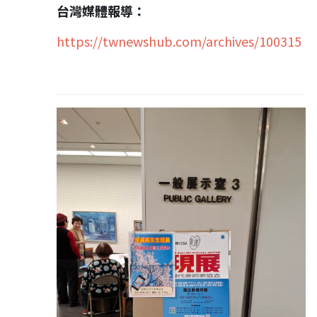
台灣媒體報導：
https://twnewshub.com/archives/100315