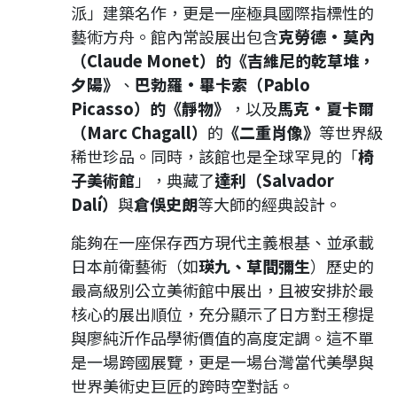
派」建築名作，更是一座極具國際指標性的
藝術方舟。館內常設展出包含
克勞德·莫內
（Claude Monet）的《吉維尼的乾草堆，
夕陽》
、
巴勃羅·畢卡索（Pablo
Picasso）的《靜物》
，以及
馬克·夏卡爾
（Marc Chagall）
的
《二重肖像》
等世界級
稀世珍品。同時，該館也是全球罕見的「
椅
子美術館
」，典藏了
達利（Salvador
Dalí）
與
倉俁史朗
等大師的經典設計。
能夠在一座保存西方現代主義根基、並承載
日本前衛藝術（如
瑛九、草間彌生
）歷史的
最高級別公立美術館中展出，且被安排於最
核心的展出順位，充分顯示了日方對王穆提
與廖純沂作品學術價值的高度定調。這不單
是一場跨國展覽，更是一場台灣當代美學與
世界美術史巨匠的跨時空對話。