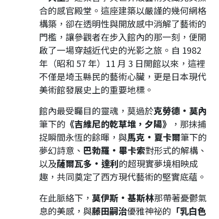
合的感官殿堂。這座建築以嚴謹的幾何網格
構築，卻在透明性與開放感中消解了藝術的
門檻，讓參觀者在步入館內的那一刻，便開
啟了一場穿越近代史的光影之旅。自 1982
年（昭和 57 年）11 月 3 日開館以來，這裡
不僅是埼玉縣民的藝術心臟，更是日本現代
美術館發展史上的重要地標。
館內最受矚目的靈魂，莫過於
克勞德·莫內
筆下的
《吉維尼的乾草堆，夕陽》
，那抹捕
捉瞬間永恆的餘暉，與
馬克·夏卡爾
筆下的
夢幻詩意、
巴勃羅·畢卡索
對形式的解構、
以及
薩爾瓦多·達利
的超現實夢境相映成
趣，共同奠定了西方現代藝術的堅實底蘊。
在此脈絡下，
莫伊斯·基斯林
那帶著憂鬱氣
息的美感，與
藤田嗣治
優雅神祕的
「乳白色