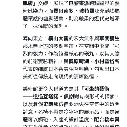
肌膚」
交織，展現了
巴黎畫派
跨越國界的藝
術感染力。而
費爾南多·波特羅
那充滿膨脹
體積感的幽默語彙，則為嚴肅的近代史增添
了一抹溫暖的諷刺。
轉向東方，
橫山大觀
的宏大氣象與
草間彌生
那永無止盡的波點宇宙，在空間中形成了強
烈的張力；作為館藏核心的
瑛九
，以其大膽
的前衛實驗精神，與
奧原晴湖
、
小村雪岱
所
代表的細膩日本審美相互呼應，勾勒出日本
美術從傳統走向現代的清晰路徑。
美術館更令人稱道的是其「
可坐的藝術
」
——透過
蓋塔諾·佩謝
對有機形式的探索，
以及
倉俁史朗
那彷彿要消失在空氣中的透明
詩意，名椅不再是冷冰冰的展示品，而是身
體可以觸碰、入座的設計溫度。配合
橋本真
之
在戶外延展的雕塑生命力，以及深受
重森